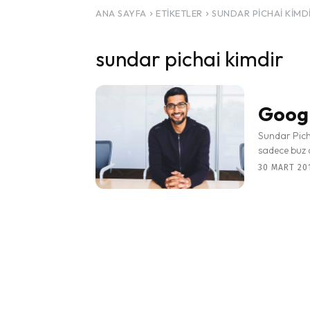
ANA SAYFA
ETIKETLER
SUNDAR PICHAI KIMD
sundar pichai kimdir
Googl
Sundar Pich
sadece buz 
30 MART 201