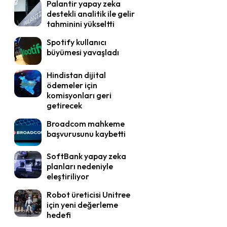
Palantir yapay zeka
destekli analitik ile gelir
tahminini yükseltti
Spotify kullanıcı
büyümesi yavaşladı
Hindistan dijital
ödemeler için
komisyonları geri
getirecek
Broadcom mahkeme
başvurusunu kaybetti
SoftBank yapay zeka
planları nedeniyle
eleştiriliyor
Robot üreticisi Unitree
için yeni değerleme
hedefi