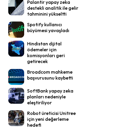
Palantir yapay zeka
destekli analitik ile gelir
tahminini yükseltti
Spotify kullanıcı
büyümesi yavaşladı
Hindistan dijital
ödemeler için
komisyonları geri
getirecek
Broadcom mahkeme
başvurusunu kaybetti
SoftBank yapay zeka
planları nedeniyle
eleştiriliyor
Robot üreticisi Unitree
için yeni değerleme
hedefi