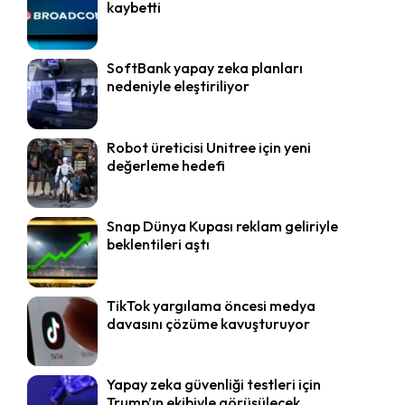
kaybetti
SoftBank yapay zeka planları
nedeniyle eleştiriliyor
Robot üreticisi Unitree için yeni
değerleme hedefi
Snap Dünya Kupası reklam geliriyle
beklentileri aştı
TikTok yargılama öncesi medya
davasını çözüme kavuşturuyor
Yapay zeka güvenliği testleri için
Trump’ın ekibiyle görüşülecek