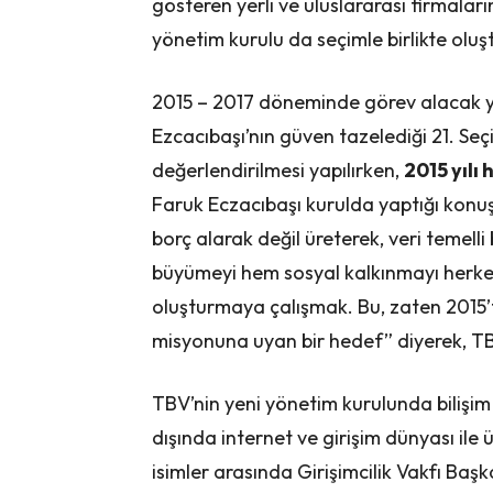
gösteren yerli ve uluslararası firmaları
yönetim kurulu da seçimle birlikte oluş
2015 – 2017 döneminde görev alacak y
Ezcacıbaşı’nın güven tazelediği 21. Se
değerlendirilmesi yapılırken,
2015 yılı 
Faruk Eczacıbaşı kurulda yaptığı konu
borç alarak değil üreterek, veri temel
büyümeyi hem sosyal kalkınmayı herkes
oluşturmaya çalışmak. Bu, zaten 2015’t
misyonuna uyan bir hedef” diyerek, TBV
TBV’nin yeni yönetim kurulunda bilişim 
dışında internet ve girişim dünyası ile ü
isimler arasında Girişimcilik Vakfı Baş