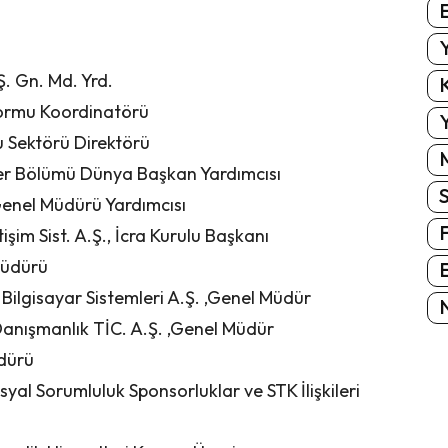
E
Y
. Gn. Md. Yrd.
K
formu Koordinatörü
Y
Sektörü Direktörü
iler Bölümü Dünya Başkan Yardımcısı
enel Müdürü Yardımcısı
şim Sist. A.Ş., İcra Kurulu Başkanı
Müdürü
E
gisayar Sistemleri A.Ş. ,Genel Müdür
N
ışmanlık TİC. A.Ş. ,Genel Müdür
dürü
yal Sorumluluk Sponsorluklar ve STK İlişkileri