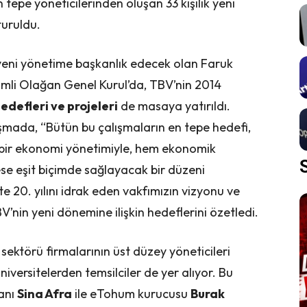
n tepe yöneticilerinden oluşan 33 kişilik yeni
turuldu.
eni yönetime başkanlık edecek olan Faruk
çimli Olağan Genel Kurul’da, TBV’nin 2014
hedefleri ve projeleri
de masaya yatırıldı.
şmada, “Bütün bu çalışmaların en tepe hedefi,
li bir ekonomi yönetimiyle, hem ekonomik
e eşit biçimde sağlayacak bir düzeni
e 20. yılını idrak eden vakfımızın vizyonu ve
’nin yeni dönemine ilişkin hedeflerini özetledi.
sektörü firmalarının üst düzey yöneticileri
niversitelerden temsilciler de yer alıyor. Bu
kanı
Sina Afra
ile eTohum kurucusu
Burak