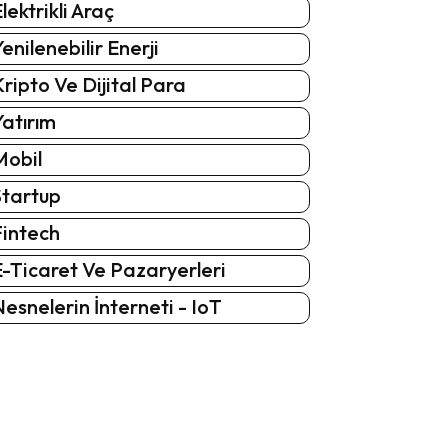
lektrikli Araç
enilenebilir Enerji
ripto Ve Dijital Para
atırım
Mobil
Startup
Fintech
-Ticaret Ve Pazaryerleri
esnelerin İnterneti - IoT