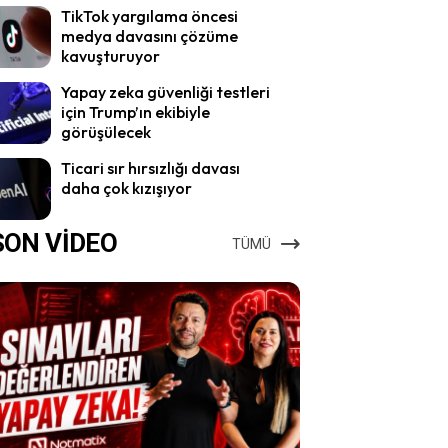
TikTok yargılama öncesi
medya davasını çözüme
kavuşturuyor
Yapay zeka güvenliği testleri
için Trump’ın ekibiyle
görüşülecek
Ticari sır hırsızlığı davası
daha çok kızışıyor
SON VİDEO
TÜMÜ