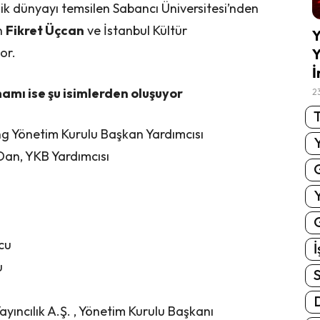
k dünyayı temsilen Sabancı Üniversitesi’nden
en
Fikret Üçcan
ve İstanbul Kültür
Y
or.
Y
İ
mamı ise şu isimlerden oluşuyor
2
T
g Yönetim Kurulu Başkan Yardımcısı
Dan, YKB Yardımcısı
G
cu
İ
u
S
yıncılık A.Ş. , Yönetim Kurulu Başkanı