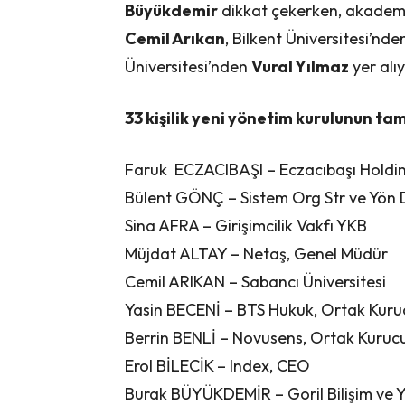
Büyükdemir
dikkat çekerken, akademi
Cemil Arıkan
, Bilkent Üniversitesi’nd
Üniversitesi’nden
Vural Yılmaz
yer alıy
33 kişilik yeni yönetim kurulunun ta
Faruk ECZACIBAŞI – Eczacıbaşı Holdin
Bülent GÖNÇ – Sistem Org Str ve Yön 
Sina AFRA – Girişimcilik Vakfı YKB
Müjdat ALTAY – Netaş, Genel Müdür
Cemil ARIKAN – Sabancı Üniversitesi
Yasin BECENİ – BTS Hukuk, Ortak Kuru
Berrin BENLİ – Novusens, Ortak Kuruc
Erol BİLECİK – Index, CEO
Burak BÜYÜKDEMİR – Goril Bilişim ve Ya