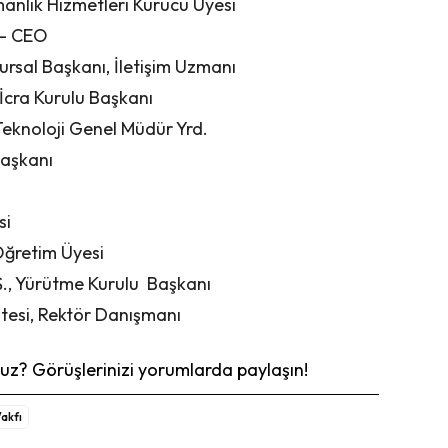
anlik Hizmetleri Kurucu Üyesi
 – CEO
rsal Başkanı, İletişim Uzmanı
İcra Kurulu Başkanı
eknoloji Genel Müdür Yrd.
Başkanı
si
Öğretim Üyesi
., Yürütme Kurulu Başkanı
itesi, Rektör Danışmanı
z? Görüşlerinizi yorumlarda paylaşın!
Vakfı