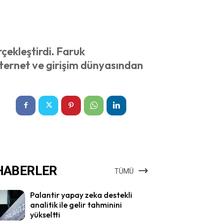
rçekleştirdi. Faruk
nternet ve girişim dünyasından
HABERLER
TÜMÜ
Palantir yapay zeka destekli
analitik ile gelir tahminini
yükseltti