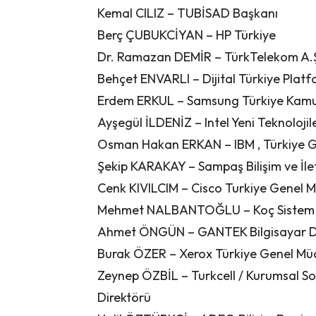
Kemal CILIZ – TUBİSAD Başkanı
Berç ÇUBUKCİYAN – HP Türkiye
Dr. Ramazan DEMİR – TürkTelekom A.Ş
Behçet ENVARLI – Dijital Türkiye Plat
Erdem ERKUL – Samsung Türkiye Kamu 
Ayşegül İLDENİZ – Intel Yeni Teknoloj
Osman Hakan ERKAN – IBM , Türkiye G
Şekip KARAKAY – Sampaş Bilişim ve İleti
Cenk KIVILCIM – Cisco Turkiye Genel 
Mehmet NALBANTOĞLU – Koç Sistem Bil
Ahmet ÖNGÜN – GANTEK Bilgisayar Dan
Burak ÖZER – Xerox Türkiye Genel Mü
Zeynep ÖZBİL – Turkcell / Kurumsal Sos
Direktörü