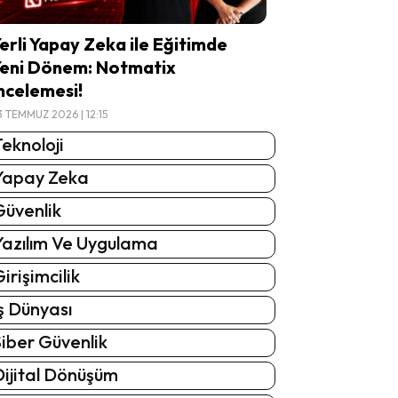
erli Yapay Zeka ile Eğitimde
eni Dönem: Notmatix
ncelemesi!
3 TEMMUZ 2026 | 12:15
eknoloji
Yapay Zeka
Güvenlik
Yazılım Ve Uygulama
irişimcilik
ş Dünyası
iber Güvenlik
Dijital Dönüşüm