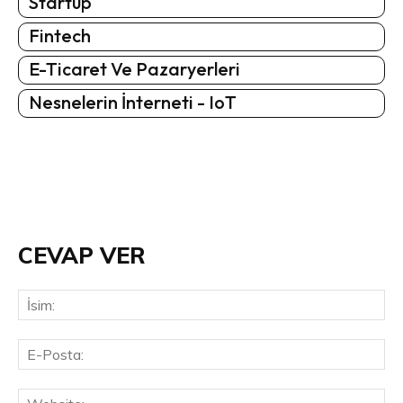
Startup
Fintech
E-Ticaret Ve Pazaryerleri
Nesnelerin İnterneti - IoT
CEVAP VER
İsi
E-
Pos
Web