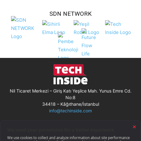
SDN NETWORK
Nil Ticaret Merkezi – Giriş Katı Yeşilce Mah. Yunus Emre Cd.
No:8
34418 – Kâğıthane/İstanbul
info@techinside.com
Künye
Site Kullanım Koşulları
Çerez Kullanımı
Gizlilik Bildirimi