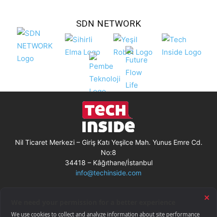
SDN NETWORK
Nil Ticaret Merkezi – Giriş Katı Yeşilce Mah. Yunus Emre Cd.
No:8
34418 – Kâğıthane/İstanbul
info@techinside.com
Künye
Site Kullanım Koşulları
Çerez Kullanımı
Gizlilik Bildirimi