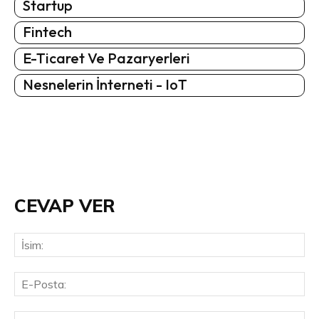
Startup
Fintech
E-Ticaret Ve Pazaryerleri
Nesnelerin İnterneti - IoT
CEVAP VER
İsi
E-
Pos
Web