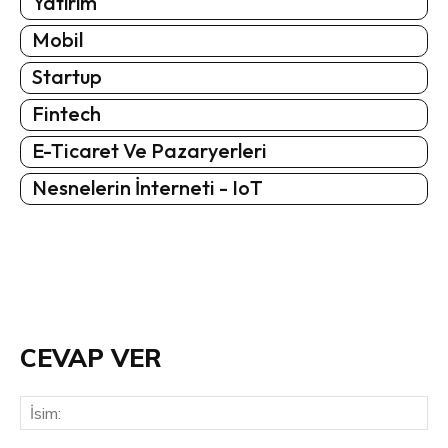
Yatırım
Mobil
Startup
Fintech
E-Ticaret Ve Pazaryerleri
Nesnelerin İnterneti - IoT
CEVAP VER
İsi