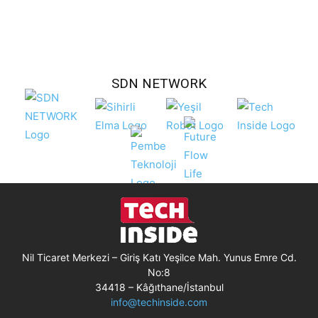
SDN NETWORK
Nil Ticaret Merkezi – Giriş Katı Yeşilce Mah. Yunus Emre Cd.
No:8
34418 – Kâğıthane/İstanbul
info@techinside.com