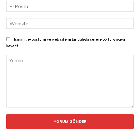
E-
Pos
Web
Ismimi, e-postamı ve web sitemi bir dahaki sefere bu tarayıcıya
kaydet.
Yorum: