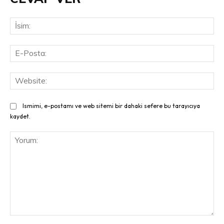
İsi
E-
Pos
Web
Ismimi, e-postamı ve web sitemi bir dahaki sefere bu tarayıcıya
kaydet.
Yorum: