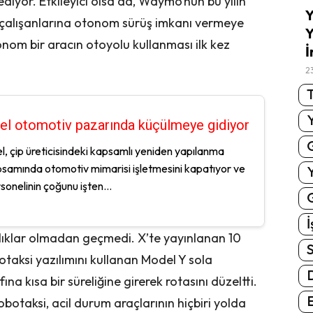
diyor. Etkileyici olsa da, Waymo’nun bu yılın
Y
 çalışanlarına otonom sürüş imkanı vermeye
Y
m bir aracın otoyolu kullanması ilk kez
İ
2
T
tel otomotiv pazarında küçülmeye gidiyor
el, çip üreticisindeki kapsamlı yeniden yapılanma
samında otomotiv mimarisi işletmesini kapatıyor ve
sonelinin çoğunu işten...
G
İ
klıklar olmadan geçmedi. X’te yayınlanan 10
S
botaksi yazılımını kullanan Model Y sola
a kısa bir süreliğine girerek rotasını düzeltti.
E
otaksi, acil durum araçlarının hiçbiri yolda