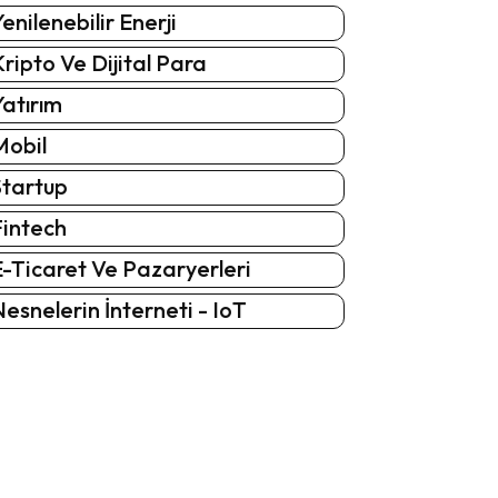
enilenebilir Enerji
ripto Ve Dijital Para
atırım
Mobil
Startup
Fintech
-Ticaret Ve Pazaryerleri
esnelerin İnterneti - IoT