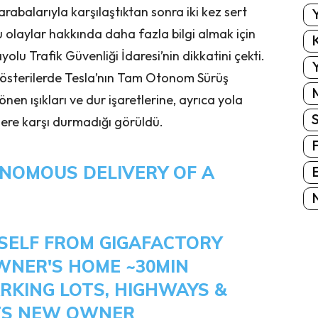
rabalarıyla karşılaştıktan sonra iki kez sert
Y
u olaylar hakkında daha fazla bilgi almak için
K
yolu Trafik Güvenliği İdaresi’nin dikkatini çekti.
Y
 gösterilerde Tesla’nın Tam Otonom Sürüş
nen ışıkları ve dur işaretlerine, ayrıca yola
ere karşı durmadığı görüldü.
NOMOUS DELIVERY OF A
E
N
TSELF FROM GIGAFACTORY
WNER'S HOME ~30MIN
RKING LOTS, HIGHWAYS &
ITS NEW OWNER