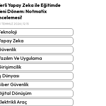
erli Yapay Zeka ile Eğitimde
eni Dönem: Notmatix
ncelemesi!
3 TEMMUZ 2026 | 12:15
eknoloji
Yapay Zeka
Güvenlik
Yazılım Ve Uygulama
irişimcilik
ş Dünyası
iber Güvenlik
Dijital Dönüşüm
lektrikli Araç