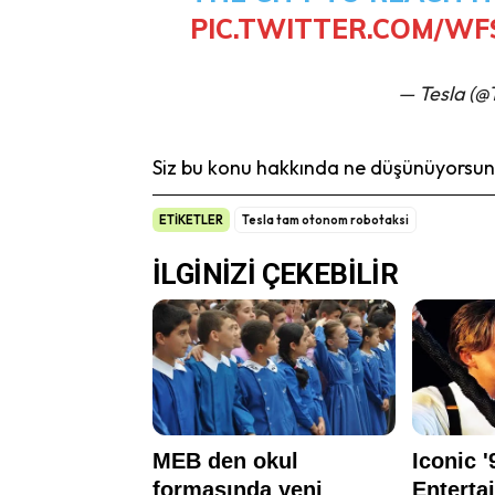
PIC.TWITTER.COM/WF
— Tesla (@
Siz bu konu hakkında ne düşünüyorsunu
ETİKETLER
Tesla tam otonom robotaksi