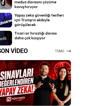
medya davasını çözüme
kavuşturuyor
Yapay zeka güvenliği testleri
için Trump’ın ekibiyle
görüşülecek
Ticari sır hırsızlığı davası
daha çok kızışıyor
SON VİDEO
TÜMÜ