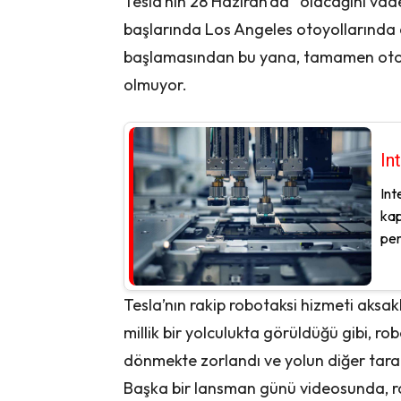
Tesla’nın 28 Haziran’da” olacağını vade
başlarında Los Angeles otoyollarında
başlamasından bu yana, tamamen otono
olmuyor.
In
Int
kap
per
Tesla’nın rakip robotaksi hizmeti aksa
millik bir yolculukta görüldüğü gibi, ro
dönmekte zorlandı ve yolun diğer tarafın
Başka bir lansman günü videosunda, rob