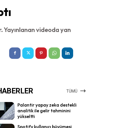
ptı
or. Yayınlanan videoda yan
HABERLER
TÜMÜ
Palantir yapay zeka destekli
analitik ile gelir tahminini
yükseltti
Spotify kullanıcı büyümesi