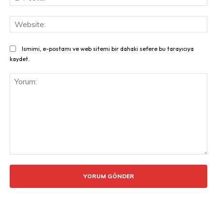
Pos
Web
Ismimi, e-postamı ve web sitemi bir dahaki sefere bu tarayıcıya
kaydet.
Yorum: