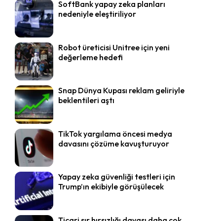
SoftBank yapay zeka planları
nedeniyle eleştiriliyor
Robot üreticisi Unitree için yeni
değerleme hedefi
Snap Dünya Kupası reklam geliriyle
beklentileri aştı
TikTok yargılama öncesi medya
davasını çözüme kavuşturuyor
Yapay zeka güvenliği testleri için
Trump’ın ekibiyle görüşülecek
Ticari sır hırsızlığı davası daha çok