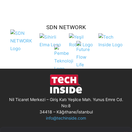
SDN NETWORK
Nil Ticaret Merkezi – Giriş Katı Yeşilce Mah. Yunus Emre Cd.
No:8
34418 – Kâğıthane/İstanbul
info@techinside.com
Künye