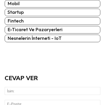
Mobil
Startup
Fintech
E-Ticaret Ve Pazaryerleri
Nesnelerin İnterneti - IoT
CEVAP VER
İsi
E-