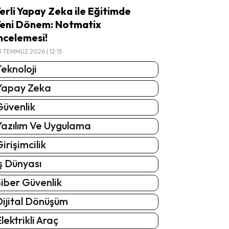
erli Yapay Zeka ile Eğitimde
eni Dönem: Notmatix
ncelemesi!
3 TEMMUZ 2026 | 12:15
eknoloji
Yapay Zeka
Güvenlik
Yazılım Ve Uygulama
irişimcilik
ş Dünyası
iber Güvenlik
Dijital Dönüşüm
lektrikli Araç