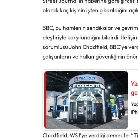
Street Journal’ın haberine göre şirket, 
olarak kaç kişinin işten çıkarıldığını aç
BBC, bu hamlenin sendikalar ve çevrim
eleştiriyle karşılandığını bildirdi. İleti
sorumlusu John Chadfield, BBC’ye ver
çalışanların ve halkın güvenliğinin önü
Ya
ge
Yap
iPh
Chadfield, WSJ’ye verdiği demeçte: “TikT