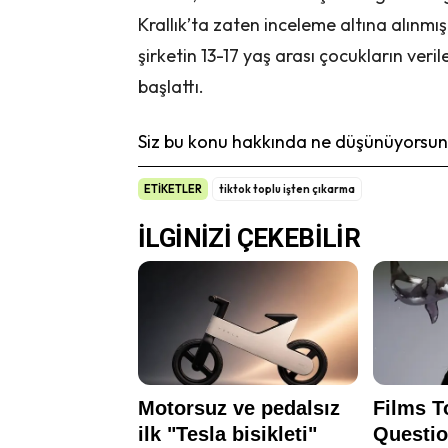
Krallık’ta zaten inceleme altına alınmış
şirketin 13-17 yaş arası çocukların veril
başlattı.
Siz bu konu hakkında ne düşünüyorsunu
ETİKETLER
tiktok toplu işten çıkarma