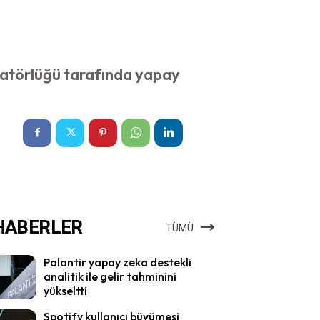
eratörlüğü tarafında yapay
HABERLER
TÜMÜ
Palantir yapay zeka destekli
analitik ile gelir tahminini
yükseltti
Spotify kullanıcı büyümesi