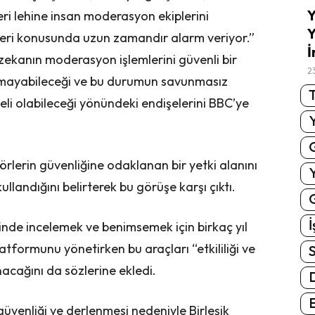
Y
ri lehine insan moderasyon ekiplerini
Y
eri konusunda uzun zamandır alarm veriyor.”
İ
 zekanın moderasyon işlemlerini güvenli bir
2
lmayabileceği ve bu durumun savunmasız
T
ikeli olabileceği yönündeki endişelerini BBC’ye
örlerin güvenliğine odaklanan bir yetki alanını
llandığını belirterek bu görüşe karşı çıktı.
G
İ
inde incelemek ve benimsemek için birkaç yıl
atformunu yönetirken bu araçları “etkililiği ve
S
nacağını da sözlerine ekledi.
E
in güvenliği ve derlenmesi nedeniyle Birleşik