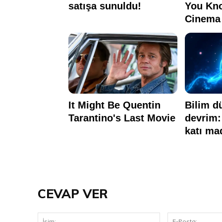
CEVAP VER
İsim: