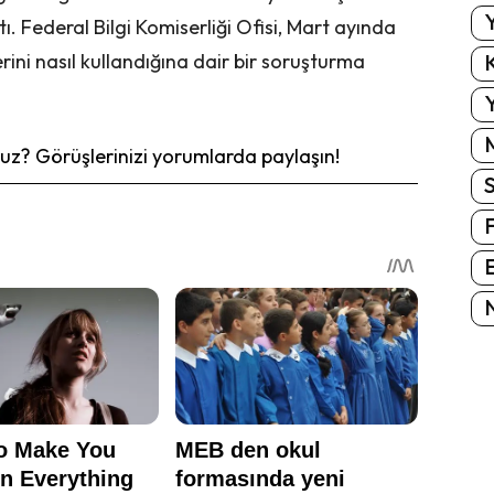
Y
tı. Federal Bilgi Komiserliği Ofisi, Mart ayında
K
erini nasıl kullandığına dair bir soruşturma
Y
z? Görüşlerinizi yorumlarda paylaşın!
E
N