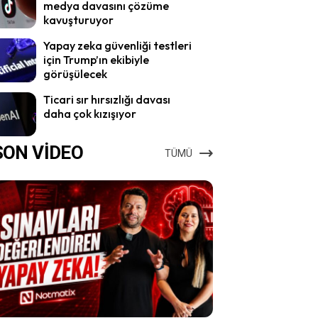
medya davasını çözüme
kavuşturuyor
Yapay zeka güvenliği testleri
için Trump’ın ekibiyle
görüşülecek
Ticari sır hırsızlığı davası
daha çok kızışıyor
SON VİDEO
TÜMÜ