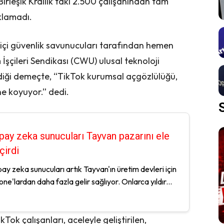
Birleşik Krallık’taki 2.500 çalışanından tam
ıklamadı.
içi güvenlik savunucuları tarafından hemen
şim İşçileri Sendikası (CWU) ulusal teknoloji
diği demeçte, “TikTok kurumsal açgözlülüğü,
ne koyuyor.” dedi.
pay zeka sunucuları Tayvan pazarını ele
çirdi
ay zeka sunucuları artık Tayvan'ın üretim devleri için
one'lardan daha fazla gelir sağlıyor. Onlarca yıldır...
ok çalışanları, aceleyle geliştirilen,