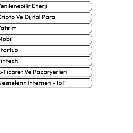
enilenebilir Enerji
ripto Ve Dijital Para
atırım
Mobil
Startup
Fintech
-Ticaret Ve Pazaryerleri
esnelerin İnterneti - IoT