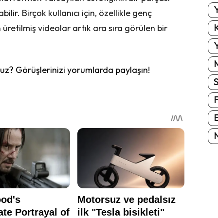
Y
ilir. Birçok kullanıcı için, özellikle genç
K
 üretilmiş videolar artık ara sıra görülen bir
Y
z? Görüşlerinizi yorumlarda paylaşın!
E
N