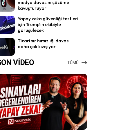
medya davasını çözüme
kavuşturuyor
Yapay zeka güvenliği testleri
için Trump’ın ekibiyle
görüşülecek
Ticari sır hırsızlığı davası
daha çok kızışıyor
SON VİDEO
TÜMÜ