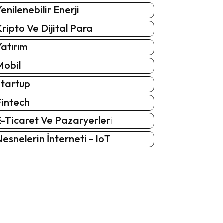
enilenebilir Enerji
ripto Ve Dijital Para
atırım
Mobil
Startup
Fintech
-Ticaret Ve Pazaryerleri
esnelerin İnterneti - IoT