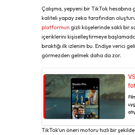
Çalışma, yepyeni bir TikTok hesabına 
kaliteli yapay zeka tarafından oluştur
platformun
gizli köşelerinde saklı bir 
içeriklerini kişiselleştirmeye başlamad
bıraktığı ilk izlenim bu. Endişe verici gel
görmezden gelmek daha da zor.
VS
fo
Fil
uyg
atıy
TikTok’un öneri motoru hızlı bir şekil