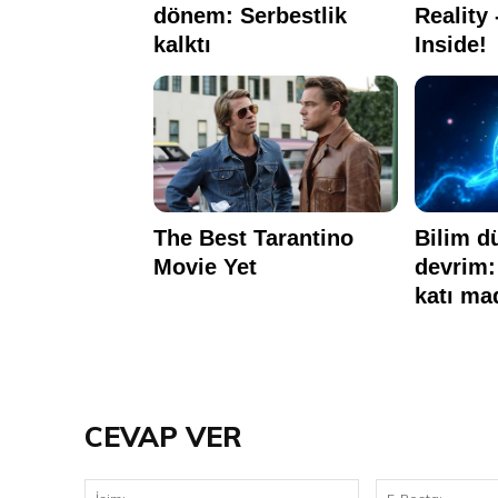
CEVAP VER
İsim: