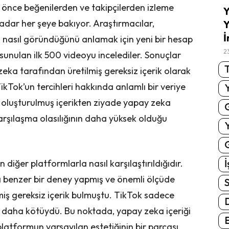
önce beğenilerden ve takipçilerden izleme
Y
adar her şeye bakıyor. Araştırmacılar,
Y
İ
nasıl göründüğünü anlamak için yeni bir hesap
2
 sunulan ilk 500 videoyu incelediler. Sonuçlar
T
 zeka tarafından üretilmiş gereksiz içerik olarak
 TikTok’un tercihleri ​​hakkında anlamlı bir veriye
oluşturulmuş içerikten ziyade yapay zeka
karşılaşma olasılığının daha yüksek olduğu
G
İ
 diğer platformlarla nasıl karşılaştırıldığıdır.
benzer bir deney yapmış ve önemli ölçüde
S
iş gereksiz içerik bulmuştu. TikTok sadece
e daha kötüydü. Bu noktada, yapay zeka içeriği
E
atformun varsayılan estetiğinin bir parçası