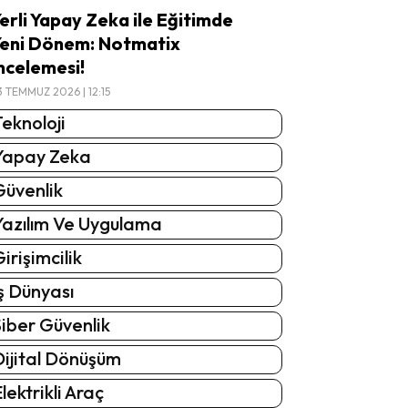
erli Yapay Zeka ile Eğitimde
eni Dönem: Notmatix
ncelemesi!
3 TEMMUZ 2026 | 12:15
eknoloji
Yapay Zeka
Güvenlik
Yazılım Ve Uygulama
irişimcilik
ş Dünyası
iber Güvenlik
Dijital Dönüşüm
lektrikli Araç