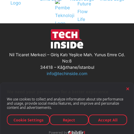
Nil Ticaret Merkezi – Giriş Katı Yeşilce Mah. Yunus Emre Cd.
No:8
34418 – Kâğıthane/İstanbul
info@techinside.com
Künye
Site Kullanım Koşulları
Çerez Kullanımı
Gizlilik Bildirimi
RSS
© Techinside.com, İnternet Medyası
ve Bilişim Muhabirleri Derneği