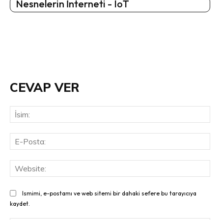
Nesnelerin İnterneti - IoT
CEVAP VER
İsi
E-
Pos
Web
Ismimi, e-postamı ve web sitemi bir dahaki sefere bu tarayıcıya
kaydet.