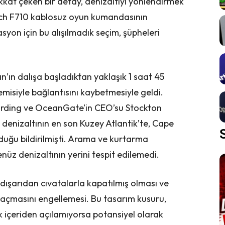
kkat çeken bir detay, denizaltıyı yönlendirmek
tech F710 kablosuz oyun kumandasının
asyon için bu alışılmadık seçim, şüpheleri
n’ın dalışa başladıktan yaklaşık 1 saat 45
misiyle bağlantısını kaybetmesiyle geldi.
Harding ve OceanGate’in CEO’su Stockton
 denizaltının en son Kuzey Atlantik’te, Cape
uğu bildirilmişti. Arama ve kurtarma
üz denizaltının yerini tespit edilemedi.
ın dışarıdan cıvatalarla kapatılmış olması ve
açmasını engellemesi. Bu tasarım kusuru,
 içeriden açılamıyorsa potansiyel olarak