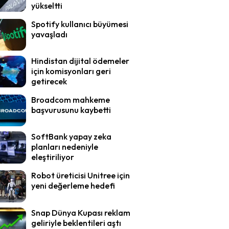
yükseltti
Spotify kullanıcı büyümesi
yavaşladı
Hindistan dijital ödemeler
için komisyonları geri
getirecek
Broadcom mahkeme
başvurusunu kaybetti
SoftBank yapay zeka
planları nedeniyle
eleştiriliyor
Robot üreticisi Unitree için
yeni değerleme hedefi
Snap Dünya Kupası reklam
geliriyle beklentileri aştı