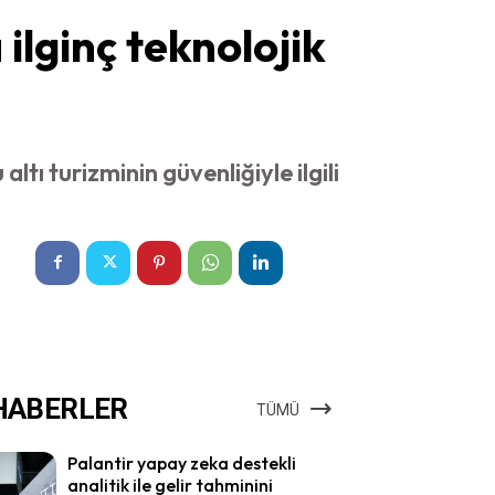
ilginç teknolojik
tı turizminin güvenliğiyle ilgili
HABERLER
TÜMÜ
Palantir yapay zeka destekli
analitik ile gelir tahminini