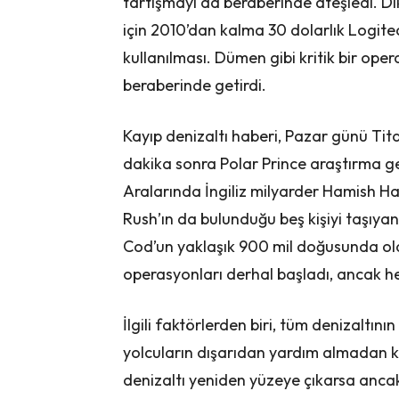
tartışmayı da beraberinde ateşledi. Di
için 2010’dan kalma 30 dolarlık Logi
kullanılması. Dümen gibi kritik bir oper
beraberinde getirdi.
Kayıp denizaltı haberi, Pazar günü Tita
dakika sonra Polar Prince araştırma ge
Aralarında İngiliz milyarder Hamish 
Rush’ın da bulunduğu beş kişiyi taşıyan
Cod’un yaklaşık 900 mil doğusunda old
operasyonları derhal başladı, ancak hen
İlgili faktörlerden biri, tüm denizaltın
yolcuların dışarıdan yardım almadan k
denizaltı yeniden yüzeye çıkarsa ancak