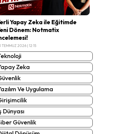
erli Yapay Zeka ile Eğitimde
eni Dönem: Notmatix
ncelemesi!
3 TEMMUZ 2026 | 12:15
eknoloji
Yapay Zeka
Güvenlik
Yazılım Ve Uygulama
irişimcilik
ş Dünyası
iber Güvenlik
Dijital Dönüşüm