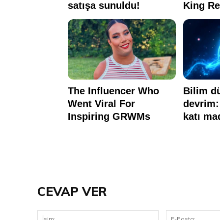
CEVAP VER
İsim: