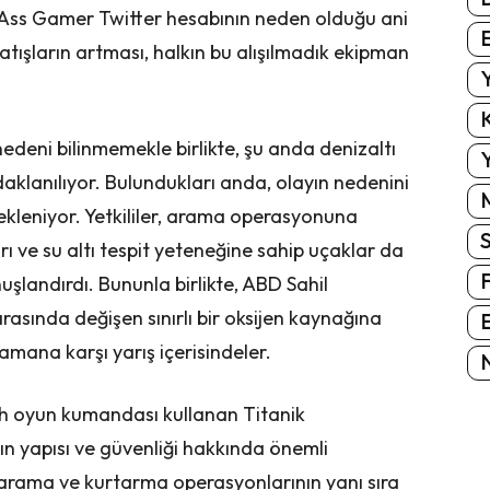
 Ass Gamer Twitter hesabının neden olduğu ani
E
atışların artması, halkın bu alışılmadık ekipman
Y
K
edeni bilinmemekle birlikte, şu anda denizaltı
Y
aklanılıyor. Bulundukları anda, olayın nedenini
ekleniyor. Yetkililer, arama operasyonuna
ı ve su altı tespit yeteneğine sahip uçaklar da
uşlandırdı. Bununla birlikte, ABD Sahil
rasında değişen sınırlı bir oksijen kaynağına
E
amana karşı yarış içerisindeler.
N
ech oyun kumandası kullanan Titanik
ın yapısı ve güvenliği hakkında önemli
 arama ve kurtarma operasyonlarının yanı sıra