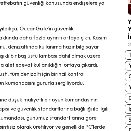
rettebatın güvenliği konusunda endişelere yol
Y
ayıldıkça, OceanGate’in güvenlik
Y
İ
kında daha fazla ayrıntı ortaya çıktı. Kasım
2
mü, denizaltında kullanıma hazır bilgisayar
T
şıklı bir baş üstü lambası dahil olmak üzere
alet edevat kullanıldığını ortaya çıkardı.
h, tüm denizaltı için birincil kontrol
n kumandasını gururla sergiliyordu.
G
esine düşük maliyetli bir oyun kumandasının
İ
pısı ve güvenlik standartlarına bağlılığı ile ilgili
n kumandası, günümüz standartlarına göre
S
intisiz olarak üretiliyor ve genellikle PC’lerde