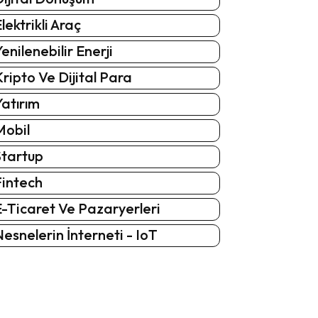
lektrikli Araç
enilenebilir Enerji
ripto Ve Dijital Para
atırım
Mobil
Startup
Fintech
-Ticaret Ve Pazaryerleri
esnelerin İnterneti - IoT