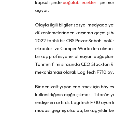
kapsül içinde
boğulabilecekleri
için mü
açıyor.
Olayla ilgili bilgiler sosyal medyada y
düzenlemelerinden kaçınma geçmişi hak
2022 tarihli bir CBS Pazar Sabahı bölü
ekranları ve Camper World’den alınan ı
birkaç profesyonel olmayan doğaçlama 
Tanıtım filmi sırasında CEO Stockton Rus
mekanizması olarak Logitech F710 oyu
Bir denizaltıyı yönlendirmek için böyl
kullanıldığının açığa çıkması, Titan’ın ya
endişeleri artırdı. Logitech F710 oyu
modası geçmiş olsa da, birkaç yıldır kes