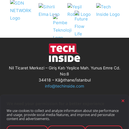
Nil Ticaret Merkezi – Giriş Katı Yeşilce Mah. Yunus Emre Cd.
No:8
34418 – Kâğıthane/İstanbul
info@techinside.com
Künye
Site Kullanım Koşulları
Çerez Kullanımı
Gizlilik Bildirimi
RSS