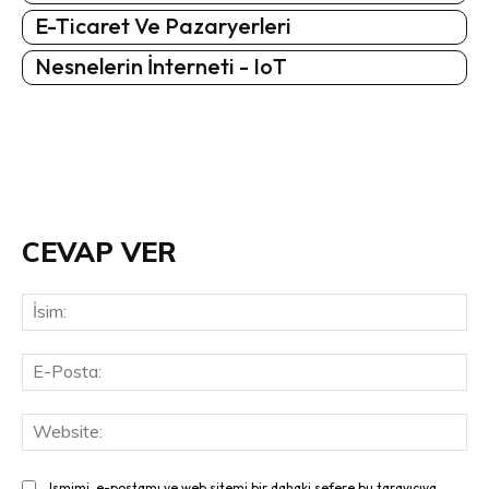
E-Ticaret Ve Pazaryerleri
Nesnelerin İnterneti - IoT
CEVAP VER
İsi
E-
Pos
Web
Ismimi, e-postamı ve web sitemi bir dahaki sefere bu tarayıcıya