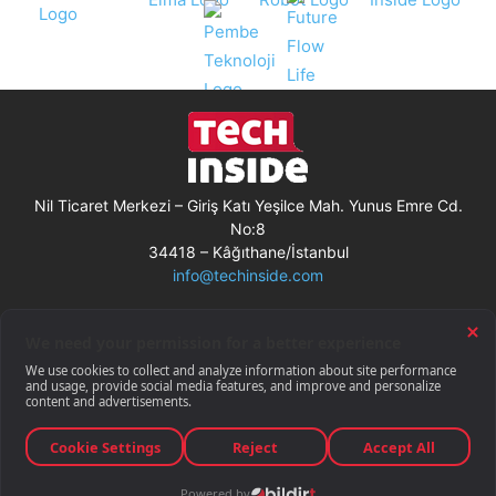
Nil Ticaret Merkezi – Giriş Katı Yeşilce Mah. Yunus Emre Cd.
No:8
34418 – Kâğıthane/İstanbul
info@techinside.com
Künye
Site Kullanım Koşulları
Çerez Kullanımı
Gizlilik Bildirimi
RSS
© Techinside.com, İnternet Medyası
ve Bilişim Muhabirleri Derneği