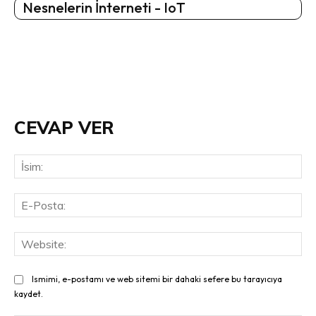
Nesnelerin İnterneti - IoT
CEVAP VER
İsi
E-
Pos
Web
Ismimi, e-postamı ve web sitemi bir dahaki sefere bu tarayıcıya
kaydet.