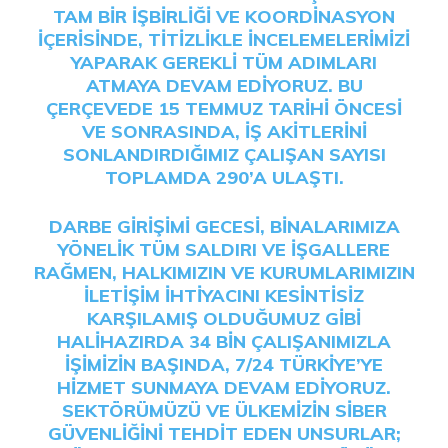
TAM BIR IŞBIRLIĞI VE KOORDINASYON
IÇERISINDE, TITIZLIKLE INCELEMELERIMIZI
YAPARAK GEREKLI TÜM ADIMLARI
ATMAYA DEVAM EDIYORUZ. BU
ÇERÇEVEDE 15 TEMMUZ TARIHI ÖNCESI
VE SONRASINDA, IŞ AKITLERINI
SONLANDIRDIĞIMIZ ÇALIŞAN SAYISI
TOPLAMDA 290’A ULAŞTI.
DARBE GIRIŞIMI GECESI, BINALARIMIZA
YÖNELIK TÜM SALDIRI VE IŞGALLERE
RAĞMEN, HALKIMIZIN VE KURUMLARIMIZIN
ILETIŞIM IHTIYACINI KESINTISIZ
KARŞILAMIŞ OLDUĞUMUZ GIBI
HALIHAZIRDA 34 BIN ÇALIŞANIMIZLA
IŞIMIZIN BAŞINDA, 7/24 TÜRKIYE’YE
HIZMET SUNMAYA DEVAM EDIYORUZ.
SEKTÖRÜMÜZÜ VE ÜLKEMIZIN SIBER
GÜVENLIĞINI TEHDIT EDEN UNSURLAR;