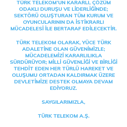
TÜRK TELEKOM’UN KARARLI, ÇÖZÜM
ODAKLI DURUŞU VE LIDERLIĞINDE;
SEKTÖRÜ OLUŞTURAN TÜM KURUM VE
OYUNCULARININ DA ISTIKRARLI
MÜCADELESI ILE BERTARAF EDILECEKTIR.
TÜRK TELEKOM OLARAK, YÜCE TÜRK
ADALETINE OLAN GÜVENIMIZLE;
MÜCADELEMIZI KARARLILIKLA
SÜRDÜRÜYOR; MILLI GÜVENLIĞI VE BIRLIĞI
TEHDIT EDEN HER TÜRLÜ HAREKET VE
OLUŞUMU ORTADAN KALDIRMAK ÜZERE
DEVLETIMIZE DESTEK OLMAYA DEVAM
EDIYORUZ.
SAYGILARIMIZLA,
TÜRK TELEKOM A.Ş.