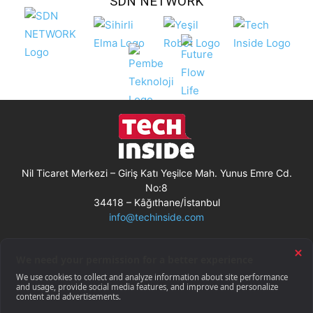
SDN NETWORK
Nil Ticaret Merkezi – Giriş Katı Yeşilce Mah. Yunus Emre Cd.
No:8
34418 – Kâğıthane/İstanbul
info@techinside.com
Künye
Site Kullanım Koşulları
Çerez Kullanımı
Gizlilik Bildirimi
RSS