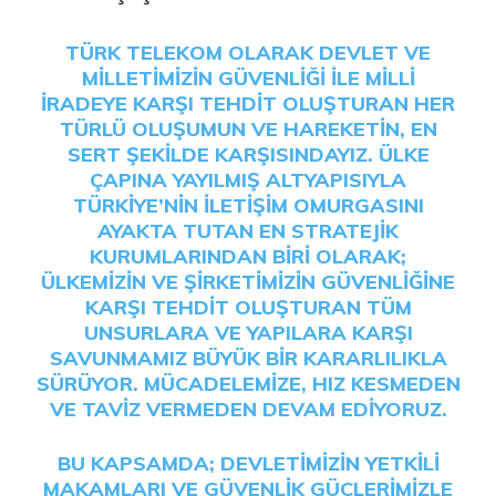
TÜRK TELEKOM OLARAK DEVLET VE
MILLETIMIZIN GÜVENLIĞI ILE MILLI
IRADEYE KARŞI TEHDIT OLUŞTURAN HER
TÜRLÜ OLUŞUMUN VE HAREKETIN, EN
SERT ŞEKILDE KARŞISINDAYIZ. ÜLKE
ÇAPINA YAYILMIŞ ALTYAPISIYLA
TÜRKIYE’NIN ILETIŞIM OMURGASINI
AYAKTA TUTAN EN STRATEJIK
KURUMLARINDAN BIRI OLARAK;
ÜLKEMIZIN VE ŞIRKETIMIZIN GÜVENLIĞINE
KARŞI TEHDIT OLUŞTURAN TÜM
UNSURLARA VE YAPILARA KARŞI
SAVUNMAMIZ BÜYÜK BIR KARARLILIKLA
SÜRÜYOR. MÜCADELEMIZE, HIZ KESMEDEN
VE TAVIZ VERMEDEN DEVAM EDIYORUZ.
BU KAPSAMDA; DEVLETIMIZIN YETKILI
MAKAMLARI VE GÜVENLIK GÜÇLERIMIZLE