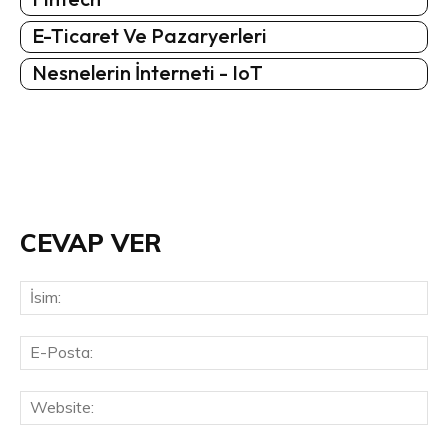
E-Ticaret Ve Pazaryerleri
Nesnelerin İnterneti - IoT
CEVAP VER
İsi
E-
Pos
Web