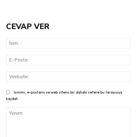
CEVAP VER
İsi
E-
Pos
Web
Ismimi, e-postamı ve web sitemi bir dahaki sefere bu tarayıcıya
kaydet.