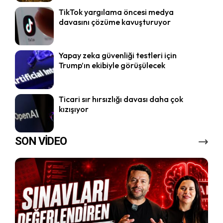
TikTok yargılama öncesi medya
davasını çözüme kavuşturuyor
Yapay zeka güvenliği testleri için
Trump’ın ekibiyle görüşülecek
Ticari sır hırsızlığı davası daha çok
kızışıyor
SON VİDEO