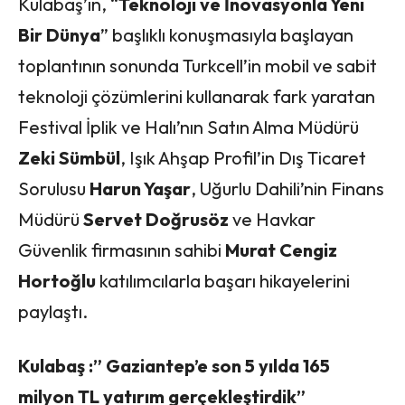
Kulabaş’ın, “
Teknoloji ve İnovasyonla Yeni
Bir Dünya
” başlıklı konuşmasıyla başlayan
toplantının sonunda Turkcell’in mobil ve sabit
teknoloji çözümlerini kullanarak fark yaratan
Festival İplik ve Halı’nın Satın Alma Müdürü
Zeki Sümbül
, Işık Ahşap Profil’in Dış Ticaret
Sorulusu
Harun Yaşar
, Uğurlu Dahili’nin Finans
Müdürü
Servet Doğrusöz
ve Havkar
Güvenlik firmasının sahibi
Murat Cengiz
Hortoğlu
katılımcılarla başarı hikayelerini
paylaştı.
Kulabaş :” Gaziantep’e son 5 yılda 165
milyon TL yatırım gerçekleştirdik”