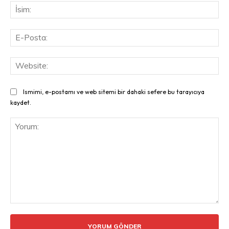
İsi
E-
Pos
Web
Ismimi, e-postamı ve web sitemi bir dahaki sefere bu tarayıcıya
kaydet.
Yorum: