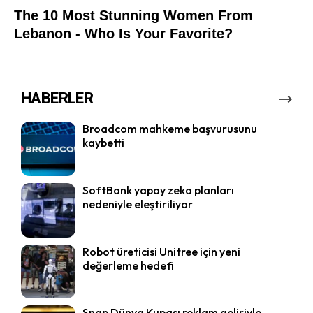
HABERLER
Broadcom mahkeme başvurusunu
kaybetti
SoftBank yapay zeka planları
nedeniyle eleştiriliyor
Robot üreticisi Unitree için yeni
değerleme hedefi
Snap Dünya Kupası reklam geliriyle