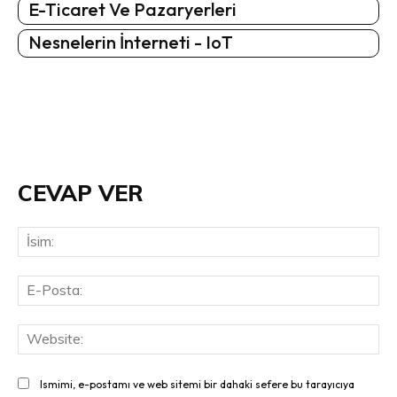
E-Ticaret Ve Pazaryerleri
Nesnelerin İnterneti - IoT
CEVAP VER
İsi
E-
Pos
Web
Ismimi, e-postamı ve web sitemi bir dahaki sefere bu tarayıcıya