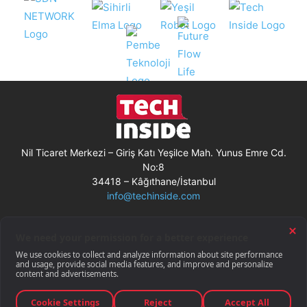
Nil Ticaret Merkezi – Giriş Katı Yeşilce Mah. Yunus Emre Cd.
No:8
34418 – Kâğıthane/İstanbul
info@techinside.com
Künye
Site Kullanım Koşulları
Çerez Kullanımı
Gizlilik Bildirimi
RSS
© Techinside.com, İnternet Medyası