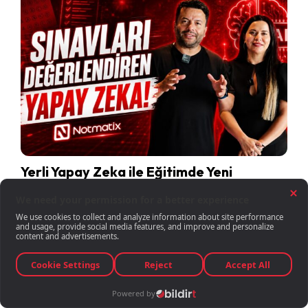
Yerli Yapay Zeka ile Eğitimde Yeni
Dönem: Notmatix İncelemesi!
23 TEMMUZ 2026 | 12:15
Teknoloji
Yapay Zeka
Güvenlik
Yazılım Ve Uygulama