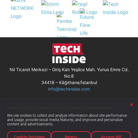
Nil Ticaret Merkezi – Giriş Katı Yeşilce Mah. Yunus Emre Cd.
No:8
34418 – Kâğıthane/İstanbul
info@techinside.com
Künye
Site Kullanım Koşulları
Çerez Kullanımı
Gizlilik Bildirimi
RSS
© Techinside.com, İnternet Medyası