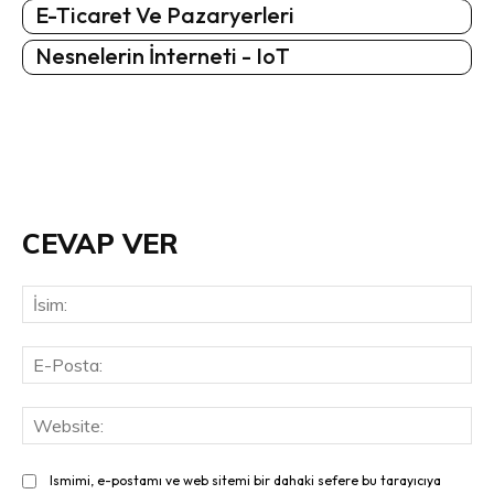
E-Ticaret Ve Pazaryerleri
Nesnelerin İnterneti - IoT
CEVAP VER
İsi
E-
Pos
Web
Ismimi, e-postamı ve web sitemi bir dahaki sefere bu tarayıcıya