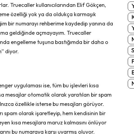
lar. Truecaller kullanıcılarından Elif Gökçen,
Y
eme özelliği yok ya da oldukça karmaşık
K
iğim bir numarayı rehberime kaydedip yanına da
Y
ama geldiğinde açmayayım. Truecaller
nda engelleme tuşuna bastığımda bir daha o
” diyor.
E
N
enger uygulaması ise, tüm bu işlevleri kısa
sa mesajlar otomatik olarak yaratılan bir spam
nızca özellikle isterse bu mesajları görüyor.
rı spam olarak işaretleyip, hem kendisinin bir
yen kısa mesajlara maruz kalmasını önlüyor
arını bu numaraya karşı uyarmış oluyor.