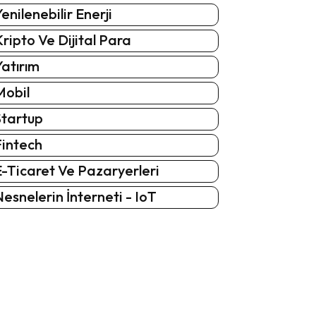
enilenebilir Enerji
ripto Ve Dijital Para
atırım
Mobil
Startup
Fintech
-Ticaret Ve Pazaryerleri
esnelerin İnterneti - IoT