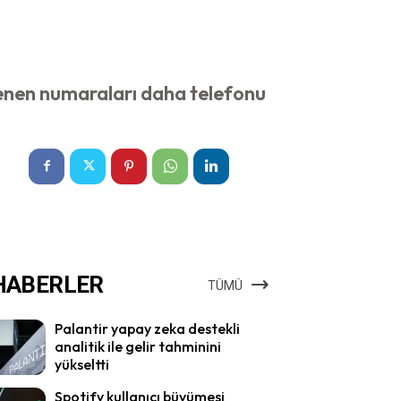
lenen numaraları daha telefonu
HABERLER
TÜMÜ
Palantir yapay zeka destekli
analitik ile gelir tahminini
yükseltti
Spotify kullanıcı büyümesi