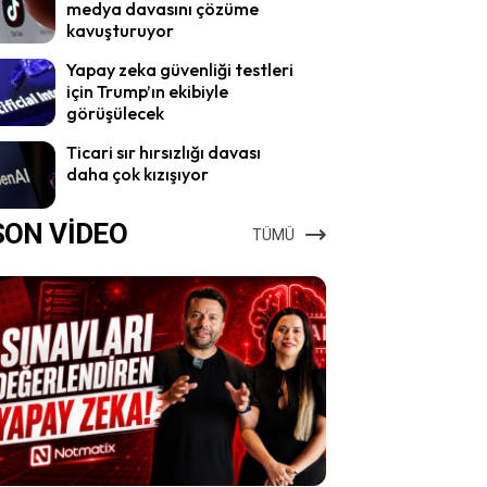
medya davasını çözüme
kavuşturuyor
Yapay zeka güvenliği testleri
için Trump’ın ekibiyle
görüşülecek
Ticari sır hırsızlığı davası
daha çok kızışıyor
SON VİDEO
TÜMÜ