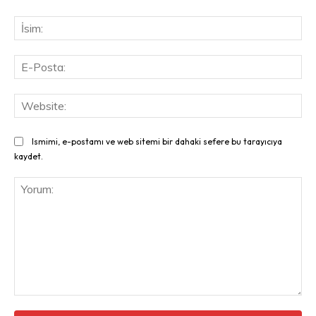
İsi
E-
Pos
Web
Ismimi, e-postamı ve web sitemi bir dahaki sefere bu tarayıcıya
kaydet.
Yorum: