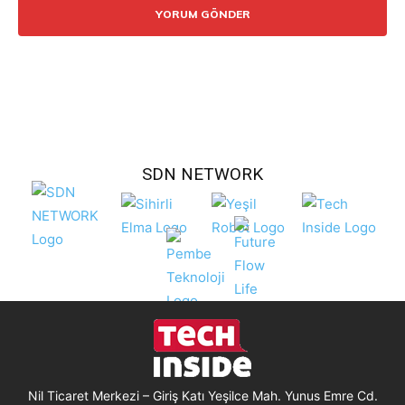
SDN NETWORK
Nil Ticaret Merkezi – Giriş Katı Yeşilce Mah. Yunus Emre Cd.