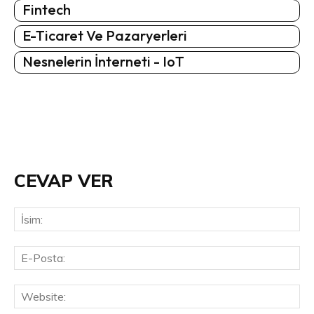
Fintech
E-Ticaret Ve Pazaryerleri
Nesnelerin İnterneti - IoT
CEVAP VER
İsi
E-
Pos
Web