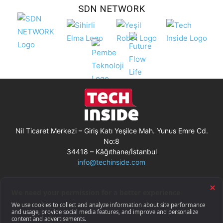
SDN NETWORK
Nil Ticaret Merkezi – Giriş Katı Yeşilce Mah. Yunus Emre Cd.
No:8
34418 – Kâğıthane/İstanbul
info@techinside.com
Künye
Site Kullanım Koşulları
Çerez Kullanımı
Gizlilik Bildirimi
RSS