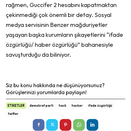
rağmen, Guccifer 2 hesabını kapatmaktan
çekinmediği çok önemli bir detay. Sosyal
medya servisinin Benzer mağduriyetler
yaşayan başka kurumların şikayetlerini “ifade
özgürlüğü/ haber özgürlüğü” bahanesiyle
savuşturduğu da biliniyor.
S
E
E
n
Siz bu konu hakkında ne düşünüyorsunuz?
O
t
Görüşlerinizi yorumlarda paylaşın!
e
ETİKETLER
demokrat parti
hack
hacker
ifade özgürlüğü
r
twitter
a