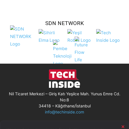
SDN NETWORK
Nil Ticaret Merkezi – Giriş Katı Yeşilce Mah. Yunus Emre Cd.
No:8
34418 – Kâğıthane/İstanbul
info@techinside.com
Künye
Site Kullanım Koşulları