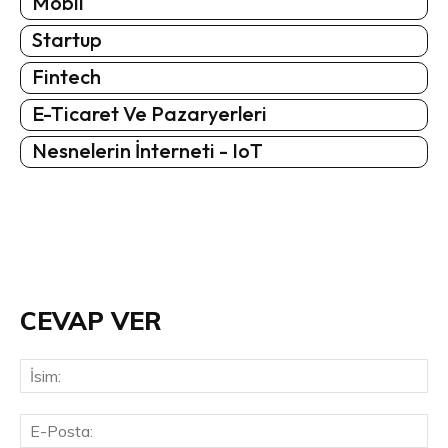
Mobil
Startup
Fintech
E-Ticaret Ve Pazaryerleri
Nesnelerin İnterneti - IoT
CEVAP VER
İsi
E-
Pos