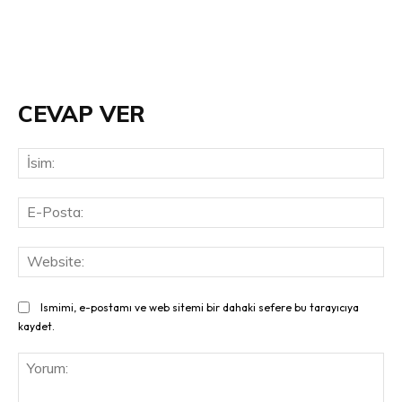
CEVAP VER
İsi
E-
Pos
Web
Ismimi, e-postamı ve web sitemi bir dahaki sefere bu tarayıcıya
kaydet.