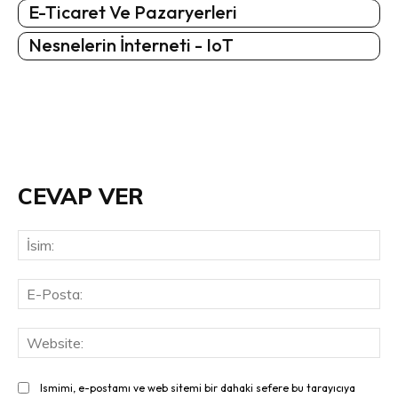
E-Ticaret Ve Pazaryerleri
Nesnelerin İnterneti - IoT
CEVAP VER
İsi
E-
Pos
Web
Ismimi, e-postamı ve web sitemi bir dahaki sefere bu tarayıcıya