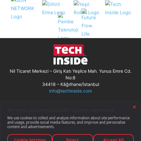
Nil Ticaret Merkezi – Giriş Katı Yeşilce Mah. Yunus Emre Cd.
No:8
34418 – Kâğıthane/İstanbul
info@techinside.com
Künye
Site Kullanım Koşulları
Çerez Kullanımı
Gizlilik Bildirimi
RSS
© Techinside.com, İnternet Medyası