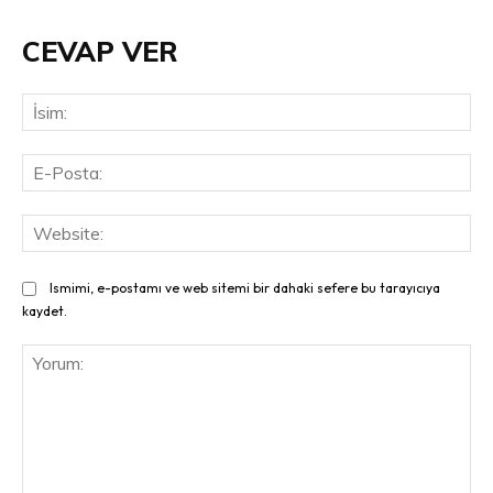
CEVAP VER
İsi
E-
Pos
Web
Ismimi, e-postamı ve web sitemi bir dahaki sefere bu tarayıcıya
kaydet.