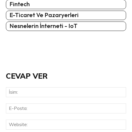
Fintech
E-Ticaret Ve Pazaryerleri
Nesnelerin İnterneti - IoT
CEVAP VER
İsi
E-
Pos
Web