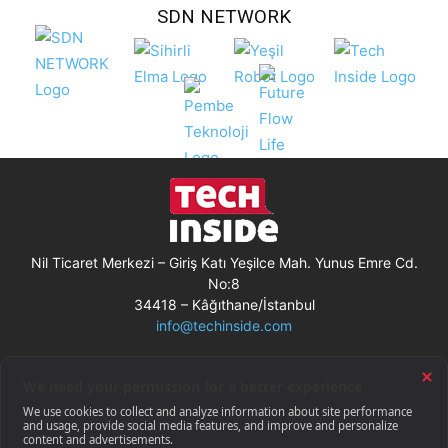
SDN NETWORK
Nil Ticaret Merkezi – Giriş Katı Yeşilce Mah. Yunus Emre Cd.
No:8
34418 – Kâğıthane/İstanbul
info@techinside.com
Künye
Site Kullanım Koşulları
Çerez Kullanımı
Gizlilik Bildirimi
RSS