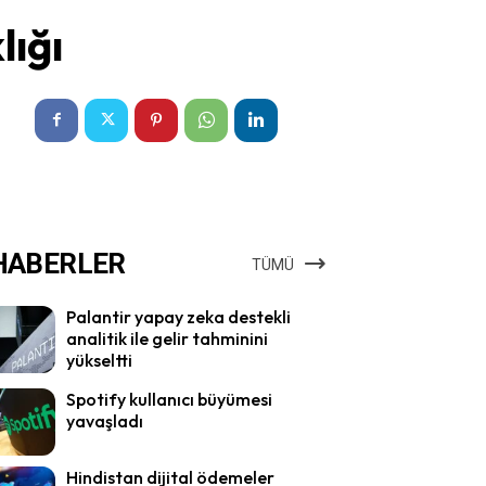
lığı
HABERLER
TÜMÜ
Palantir yapay zeka destekli
analitik ile gelir tahminini
yükseltti
Spotify kullanıcı büyümesi
yavaşladı
Hindistan dijital ödemeler