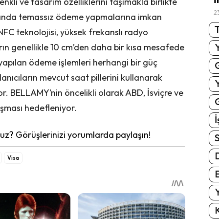
nkli ve tasarım özelliklerini taşımakla birlikte
2
larında temassız ödeme yapmalarına imkan
T
NFC teknolojisi, yüksek frekanslı radyo
arın genellikle 10 cm’den daha bir kısa mesafede
e yapılan ödeme işlemleri herhangi bir güç
nıcıların mevcut saat pillerini kullanarak
. BELLAMY’nin öncelikli olarak ABD, İsviçre ve
G
luşması hedefleniyor.
İ
z? Görüşlerinizi yorumlarda paylaşın!
S
Visa
E
Y
K