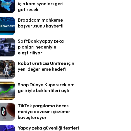
için komisyonları geri
getirecek
Broadcom mahkeme
başvurusunu kaybetti
SoftBank yapay zeka
planları nedeniyle
eleştiriliyor
Robot üreticisi Unitree için
yeni değerleme hedefi
Snap Dünya Kupası reklam
geliriyle beklentileri aştı
TikTok yargılama öncesi
medya davasını çözüme
kavuşturuyor
Yapay zeka güvenliği testleri