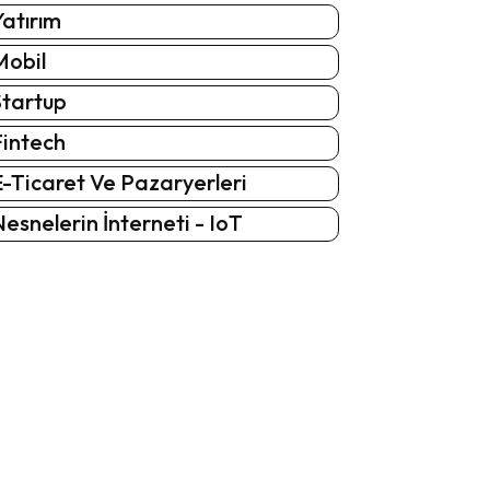
atırım
Mobil
Startup
Fintech
-Ticaret Ve Pazaryerleri
esnelerin İnterneti - IoT