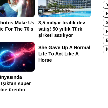
Y
E
N