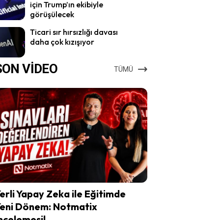
için Trump’ın ekibiyle
görüşülecek
Ticari sır hırsızlığı davası
daha çok kızışıyor
SON VİDEO
TÜMÜ
erli Yapay Zeka ile Eğitimde
eni Dönem: Notmatix
ncelemesi!