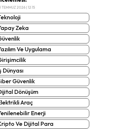
3 TEMMUZ 2026 | 12:15
eknoloji
Yapay Zeka
Güvenlik
Yazılım Ve Uygulama
irişimcilik
ş Dünyası
iber Güvenlik
Dijital Dönüşüm
lektrikli Araç
enilenebilir Enerji
ripto Ve Dijital Para