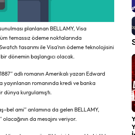
a sunulması planlanan BELLAMY, Visa
n tüm temassız ödeme noktalarında
 Swatch tasarımı ile Visa’nın ödeme teknolojisini
ir dönemin başlangıcı olacak.
887” adlı romanın Amerikalı yazarı Edward
nda yayınlanan romanında kredi ve banka
bir dünya kurgulamıştı.
aş–bel ami” anlamına da gelen BELLAMY,
Y
ı” olacağının da mesajını veriyor.
Y
İ