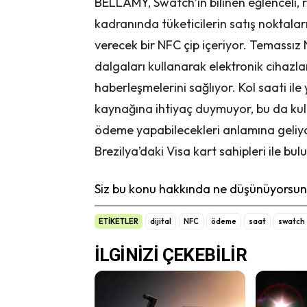
BELLAMY, Swatch’ın bilinen eğlenceli, re
kadranında tüketicilerin satış nokta
verecek bir NFC çip içeriyor. Temassız 
dalgaları kullanarak elektronik cihazl
haberleşmelerini sağlıyor. Kol saati il
kaynağına ihtiyaç duymuyor, bu da kulla
ödeme yapabilecekleri anlamına geliyor
Brezilya’daki Visa kart sahipleri ile bu
Siz bu konu hakkında ne düşünüyorsunu
ETİKETLER
dijital
NFC
ödeme
saat
swatch