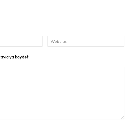
E-
Website
Posta:
rayıcıya kaydet.