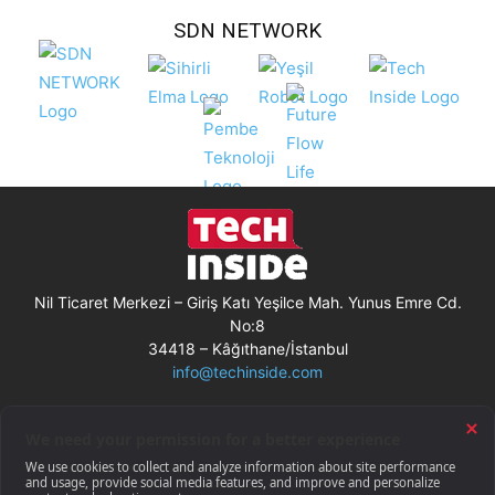
SDN NETWORK
Nil Ticaret Merkezi – Giriş Katı Yeşilce Mah. Yunus Emre Cd.
No:8
34418 – Kâğıthane/İstanbul
info@techinside.com
Künye
Site Kullanım Koşulları
Çerez Kullanımı
Gizlilik Bildirimi
RSS