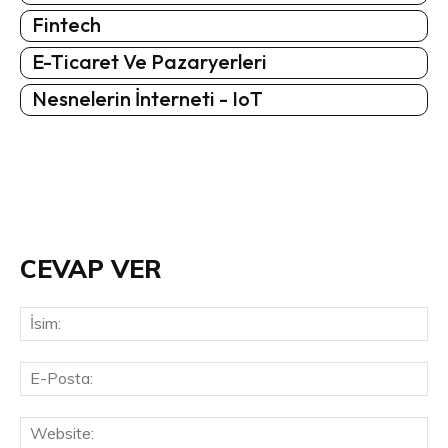
Fintech
E-Ticaret Ve Pazaryerleri
Nesnelerin İnterneti - IoT
CEVAP VER
İsi
E-
Pos
Web