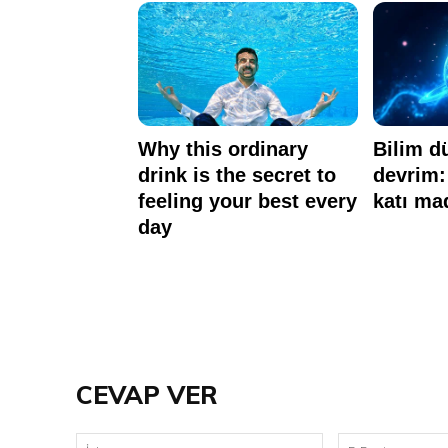
CEVAP VER
İsim: