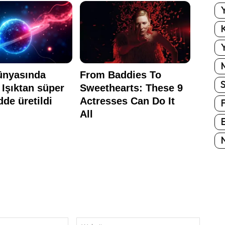
Y
K
Y
E
N
E-
Website