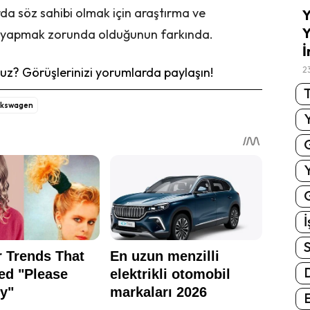
da söz sahibi olmak için araştırma ve
Y
Y
ım yapmak zorunda olduğunun farkında.
İ
z? Görüşlerinizi yorumlarda paylaşın!
2
T
lkswagen
G
İ
S
E