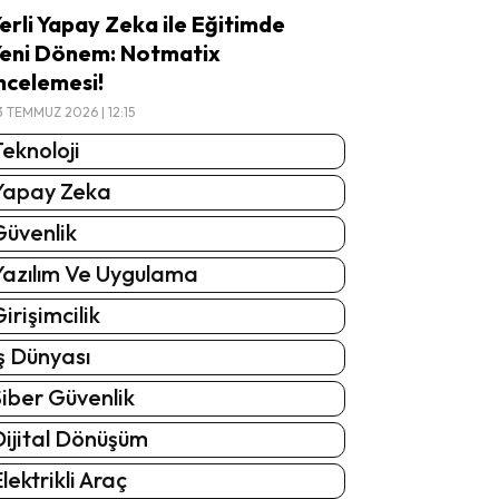
erli Yapay Zeka ile Eğitimde
eni Dönem: Notmatix
ncelemesi!
3 TEMMUZ 2026 | 12:15
eknoloji
Yapay Zeka
Güvenlik
Yazılım Ve Uygulama
irişimcilik
ş Dünyası
iber Güvenlik
Dijital Dönüşüm
lektrikli Araç