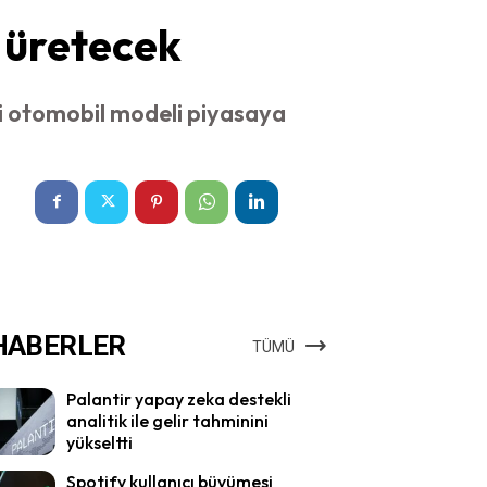
 üretecek
li otomobil modeli piyasaya
HABERLER
TÜMÜ
Palantir yapay zeka destekli
analitik ile gelir tahminini
yükseltti
Spotify kullanıcı büyümesi