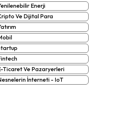
enilenebilir Enerji
ripto Ve Dijital Para
atırım
Mobil
Startup
Fintech
-Ticaret Ve Pazaryerleri
esnelerin İnterneti - IoT
: