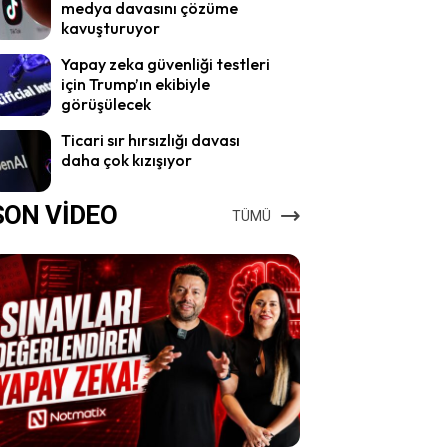
medya davasını çözüme
kavuşturuyor
Yapay zeka güvenliği testleri
için Trump’ın ekibiyle
görüşülecek
Ticari sır hırsızlığı davası
daha çok kızışıyor
SON VİDEO
TÜMÜ