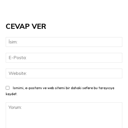
CEVAP VER
İsi
E-
Pos
Web
Ismimi, e-postamı ve web sitemi bir dahaki sefere bu tarayıcıya
kaydet.