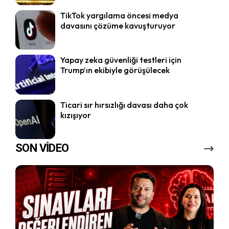
TikTok yargılama öncesi medya
davasını çözüme kavuşturuyor
Yapay zeka güvenliği testleri için
Trump’ın ekibiyle görüşülecek
Ticari sır hırsızlığı davası daha çok
kızışıyor
SON VİDEO