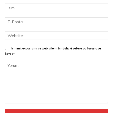
İsi
E-
Pos
Web
Ismimi, e-postamı ve web sitemi bir dahaki sefere bu tarayıcıya
kaydet.
Yorum: