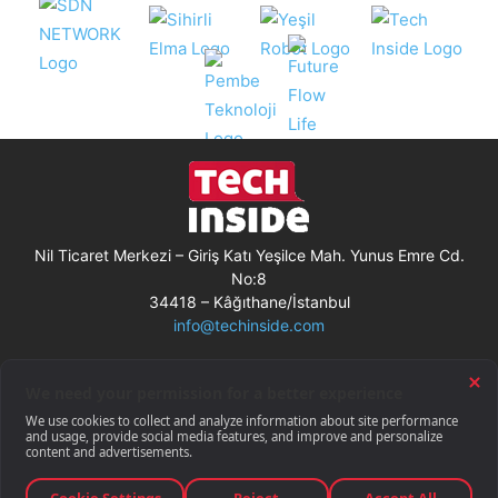
Nil Ticaret Merkezi – Giriş Katı Yeşilce Mah. Yunus Emre Cd.
No:8
34418 – Kâğıthane/İstanbul
info@techinside.com
Künye
Site Kullanım Koşulları
Çerez Kullanımı
Gizlilik Bildirimi
RSS