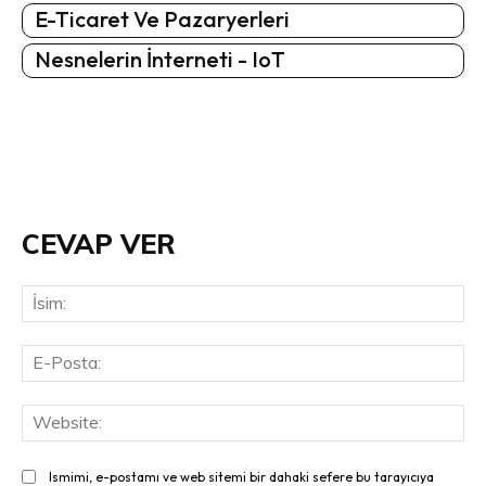
E-Ticaret Ve Pazaryerleri
Nesnelerin İnterneti - IoT
CEVAP VER
İsi
E-
Pos
Web
Ismimi, e-postamı ve web sitemi bir dahaki sefere bu tarayıcıya