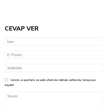
CEVAP VER
İsi
E-
Pos
Web
Ismimi, e-postamı ve web sitemi bir dahaki sefere bu tarayıcıya
kaydet.