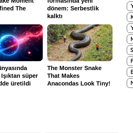
Y
K
Y
E
N