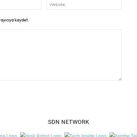
E-
Website
Posta:
rayıcıya kaydet.
SDN NETWORK