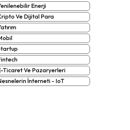
enilenebilir Enerji
ripto Ve Dijital Para
atırım
Mobil
Startup
Fintech
-Ticaret Ve Pazaryerleri
esnelerin İnterneti - IoT