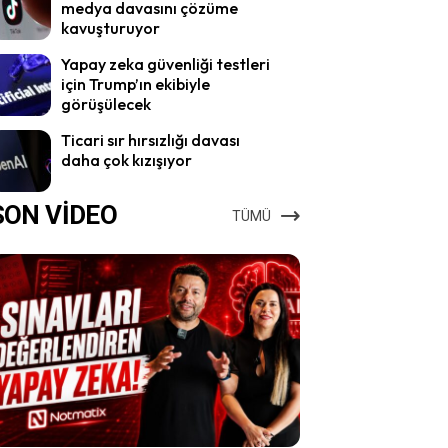
medya davasını çözüme
kavuşturuyor
Yapay zeka güvenliği testleri
için Trump’ın ekibiyle
görüşülecek
Ticari sır hırsızlığı davası
daha çok kızışıyor
SON VİDEO
TÜMÜ