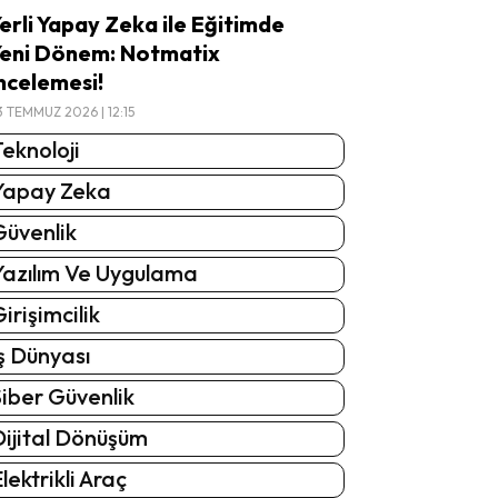
erli Yapay Zeka ile Eğitimde
eni Dönem: Notmatix
ncelemesi!
3 TEMMUZ 2026 | 12:15
eknoloji
Yapay Zeka
Güvenlik
Yazılım Ve Uygulama
irişimcilik
ş Dünyası
iber Güvenlik
Dijital Dönüşüm
lektrikli Araç