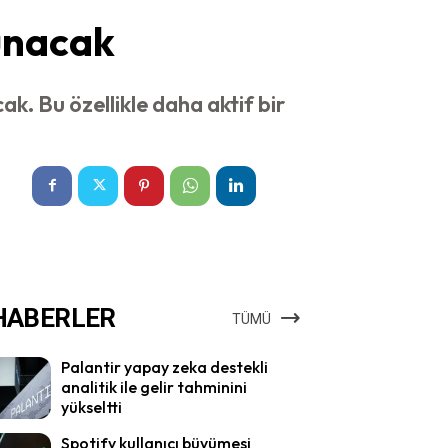
unacak
. Bu özellikle daha aktif bir
HABERLER
TÜMÜ
Palantir yapay zeka destekli
analitik ile gelir tahminini
yükseltti
Spotify kullanıcı büyümesi