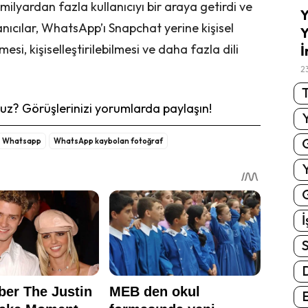
lyardan fazla kullanıcıyı bir araya getirdi ve
Y
nıcılar, WhatsApp’ı Snapchat yerine kişisel
Y
i, kişiselleştirilebilmesi ve daha fazla dili
İ
2
T
z? Görüşlerinizi yorumlarda paylaşın!
Whatsapp
WhatsApp kaybolan fotoğraf
G
İ
S
E