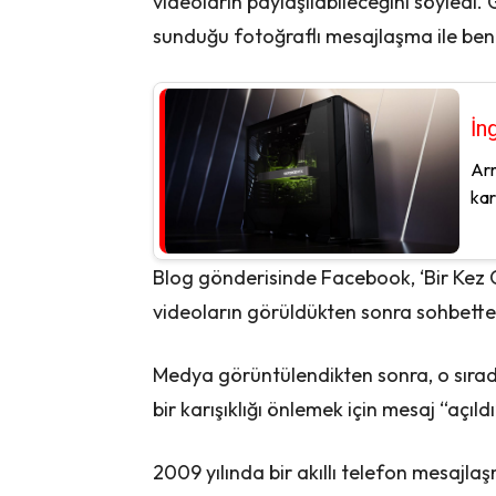
videoların paylaşılabileceğini söyledi.
sunduğu fotoğraflı mesajlaşma ile benz
İn
Arm
kar
Blog gönderisinde Facebook, ‘Bir Kez Gö
videoların görüldükten sonra sohbetten
Medya görüntülendikten sonra, o sıra
bir karışıklığı önlemek için mesaj “açıldı
2009 yılında bir akıllı telefon mesaj