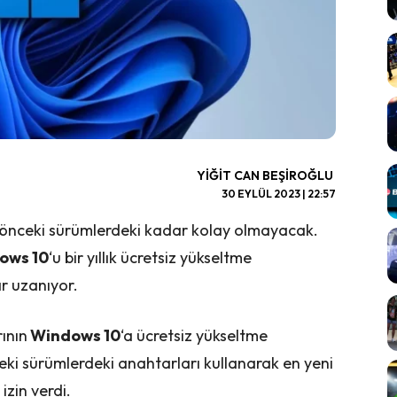
YIĞIT CAN BEŞIROĞLU
30 EYLÜL 2023 | 22:57
 önceki sürümlerdeki kadar kolay olmayacak.
ows 10
‘u bir yıllık ücretsiz yükseltme
ar uzanıyor.
rının
Windows 10
‘a ücretsiz yükseltme
eki sürümlerdeki anahtarları kullanarak en yeni
izin verdi.