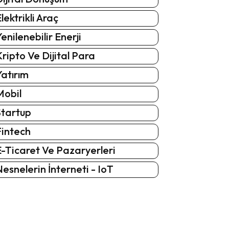
lektrikli Araç
enilenebilir Enerji
ripto Ve Dijital Para
atırım
Mobil
Startup
Fintech
-Ticaret Ve Pazaryerleri
esnelerin İnterneti - IoT