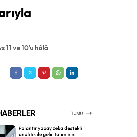
arıyla
s 11 ve 10'u hâlâ
HABERLER
TÜMÜ
Palantir yapay zeka destekli
analitik ile gelir tahminini