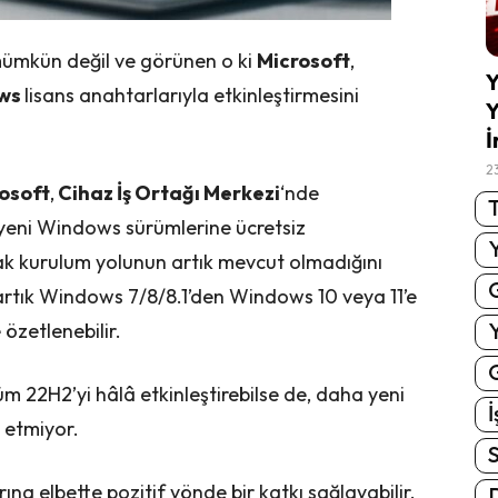
mümkün değil ve görünen o ki
Microsoft
,
Y
ws
lisans anahtarlarıyla etkinleştirmesini
Y
İ
2
osoft
,
Cihaz İş Ortağı Merkezi
‘nde
T
yeni Windows sürümlerine ücretsiz
ak kurulum yolunun artık mevcut olmadığını
artık Windows 7/8/8.1’den Windows 10 veya 11’e
özetlenebilir.
G
m 22H2’yi hâlâ etkinleştirebilse de, daha yeni
İ
l etmiyor.
S
rına elbette pozitif yönde bir katkı sağlayabilir.