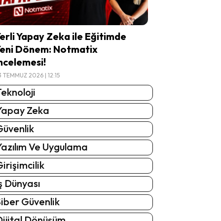
erli Yapay Zeka ile Eğitimde
eni Dönem: Notmatix
ncelemesi!
3 TEMMUZ 2026 | 12:15
eknoloji
Yapay Zeka
Güvenlik
Yazılım Ve Uygulama
irişimcilik
ş Dünyası
iber Güvenlik
Dijital Dönüşüm