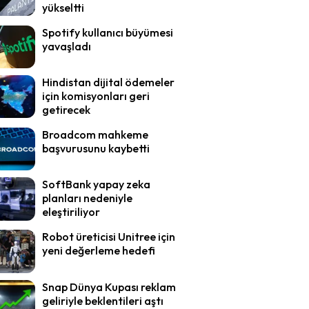
yükseltti
Spotify kullanıcı büyümesi
yavaşladı
Hindistan dijital ödemeler
için komisyonları geri
getirecek
Broadcom mahkeme
başvurusunu kaybetti
SoftBank yapay zeka
planları nedeniyle
eleştiriliyor
Robot üreticisi Unitree için
yeni değerleme hedefi
Snap Dünya Kupası reklam
geliriyle beklentileri aştı