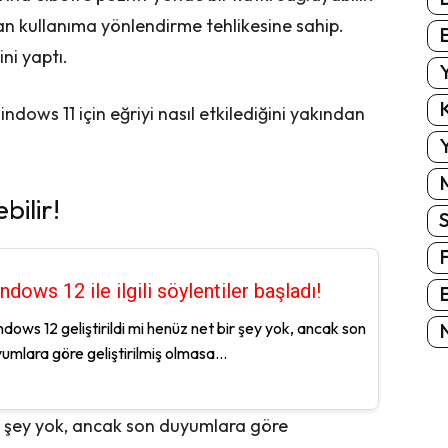
san kullanıma yönlendirme tehlikesine sahip.
E
ini yaptı.
Y
K
ndows 11 için eğriyi nasıl etkilediğini yakından
Y
bilir!
ndows 12 ile ilgili söylentiler başladı!
E
dows 12 geliştirildi mi henüz net bir şey yok, ancak son
N
umlara göre geliştirilmiş olmasa...
ir şey yok, ancak son duyumlara göre