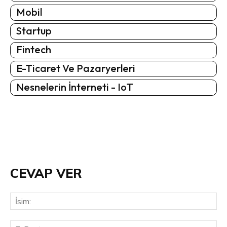
Mobil
Startup
Fintech
E-Ticaret Ve Pazaryerleri
Nesnelerin İnterneti - IoT
CEVAP VER
İsi
E-