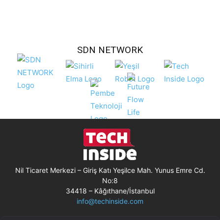
SDN NETWORK
Nil Ticaret Merkezi – Giriş Katı Yeşilce Mah. Yunus Emre Cd.
No:8
34418 – Kâğıthane/İstanbul
info@techinside.com