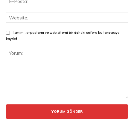
Pos
Web
Ismimi, e-postamı ve web sitemi bir dahaki sefere bu tarayıcıya
kaydet.
Yorum: