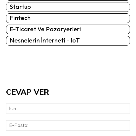
Startup
Fintech
E-Ticaret Ve Pazaryerleri
Nesnelerin İnterneti - IoT
CEVAP VER
İsi
E-
Pos