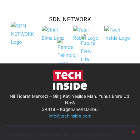
SDN NETWORK
Nil Ticaret Merkezi – Giriş Katı Yeşilce Mah. Yunus Emre Cd.
No:8
34418 – Kâğıthane/İstanbul
info@techinside.com
Künye
Site Kullanım Koşulları
Çerez Kullanımı