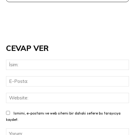
CEVAP VER
İsi
E-
Pos
Web
Ismimi, e-postamı ve web sitemi bir dahaki sefere bu tarayıcıya
kaydet.