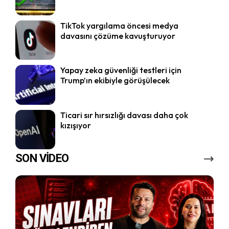
TikTok yargılama öncesi medya
davasını çözüme kavuşturuyor
Yapay zeka güvenliği testleri için
Trump’ın ekibiyle görüşülecek
Ticari sır hırsızlığı davası daha çok
kızışıyor
SON VİDEO