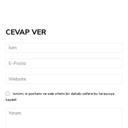
CEVAP VER
İsi
E-
Pos
Web
Ismimi, e-postamı ve web sitemi bir dahaki sefere bu tarayıcıya
kaydet.