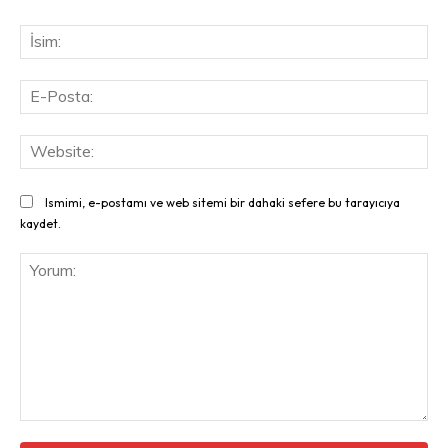
İsi
E-
Pos
Web
Ismimi, e-postamı ve web sitemi bir dahaki sefere bu tarayıcıya
kaydet.
Yorum: