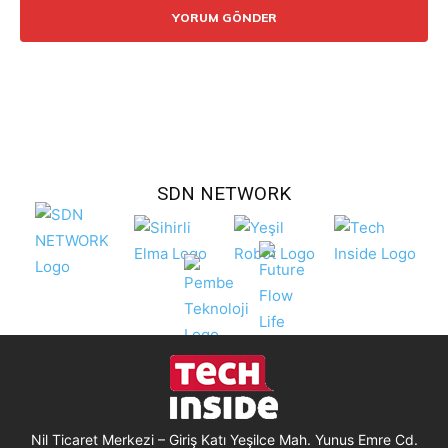
SDN NETWORK
Nil Ticaret Merkezi – Giriş Katı Yeşilce Mah. Yunus Emre Cd.