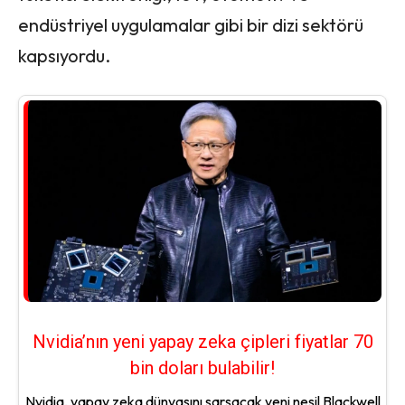
endüstriyel uygulamalar gibi bir dizi sektörü
kapsıyordu.
Nvidia’nın yeni yapay zeka çipleri fiyatlar 70
bin doları bulabilir!
Nvidia, yapay zeka dünyasını sarsacak yeni nesil Blackwell