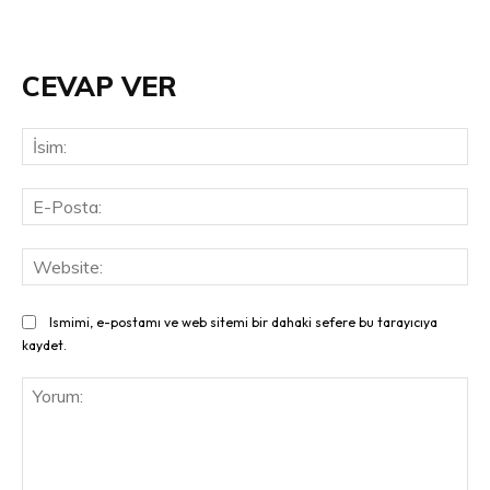
CEVAP VER
İsi
E-
Pos
Web
Ismimi, e-postamı ve web sitemi bir dahaki sefere bu tarayıcıya
kaydet.