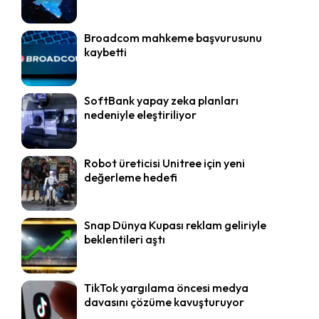
Broadcom mahkeme başvurusunu
kaybetti
SoftBank yapay zeka planları
nedeniyle eleştiriliyor
Robot üreticisi Unitree için yeni
değerleme hedefi
Snap Dünya Kupası reklam geliriyle
beklentileri aştı
TikTok yargılama öncesi medya
davasını çözüme kavuşturuyor