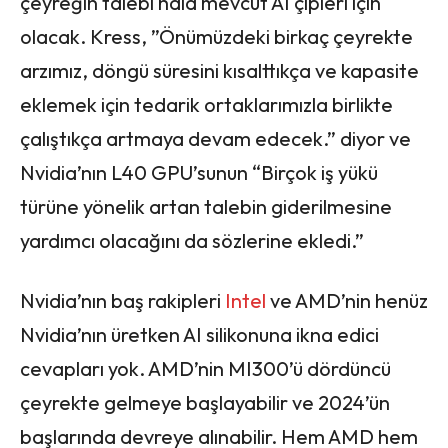
çeyreğin talebi hala mevcut AI çipleri için
olacak. Kress, ”Önümüzdeki birkaç çeyrekte
arzımız, döngü süresini kısalttıkça ve kapasite
eklemek için tedarik ortaklarımızla birlikte
çalıştıkça artmaya devam edecek.” diyor ve
Nvidia’nın L40 GPU’sunun “Birçok iş yükü
türüne yönelik artan talebin giderilmesine
yardımcı olacağını da sözlerine ekledi.”
Nvidia’nın baş rakipleri
Intel
ve AMD’nin henüz
Nvidia’nın üretken AI silikonuna ikna edici
cevapları yok. AMD’nin MI300’ü dördüncü
çeyrekte gelmeye başlayabilir ve 2024’ün
başlarında devreye alınabilir. Hem AMD hem