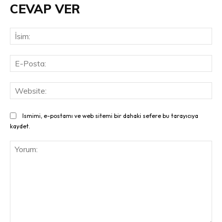
CEVAP VER
İsi
E-
Pos
Web
Ismimi, e-postamı ve web sitemi bir dahaki sefere bu tarayıcıya
kaydet.