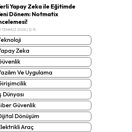
erli Yapay Zeka ile Eğitimde
eni Dönem: Notmatix
ncelemesi!
3 TEMMUZ 2026 | 12:15
eknoloji
Yapay Zeka
Güvenlik
Yazılım Ve Uygulama
irişimcilik
ş Dünyası
iber Güvenlik
Dijital Dönüşüm
lektrikli Araç