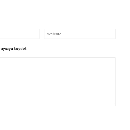
E-
Website
Posta:
rayıcıya kaydet.