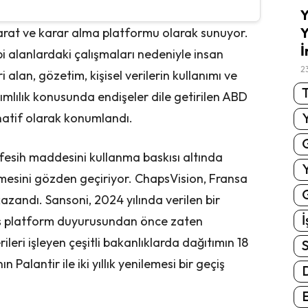
Y
Y
arat ve karar alma platformu olarak sunuyor.
İ
bi alanlardaki çalışmaları nedeniyle insan
2
i alan, gözetim, kişisel verilerin kullanımı ve
T
ğımlılık konusunda endişeler dile getirilen ABD
natif olarak konumlandı.
fesih maddesini kullanma baskısı altında
eşmesini gözden geçiriyor. ChapsVision, Fransa
G
zandı. Sansoni, 2024 yılında verilen bir
İ
iş platform duyurusundan önce zaten
leri işleyen çeşitli bakanlıklarda dağıtımın 18
S
 Palantir ile iki yıllık yenilemesi bir geçiş
E