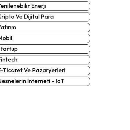
enilenebilir Enerji
ripto Ve Dijital Para
atırım
Mobil
Startup
Fintech
-Ticaret Ve Pazaryerleri
esnelerin İnterneti - IoT