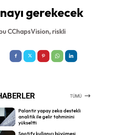
onayı gerekecek
bu CChapsVision, riskli
HABERLER
TÜMÜ
Palantir yapay zeka destekli
analitik ile gelir tahminini
yükseltti
Spotify kullanıcı büyümesi