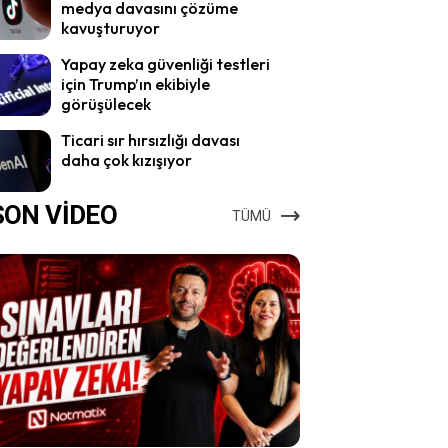
medya davasını çözüme
kavuşturuyor
Yapay zeka güvenliği testleri
için Trump’ın ekibiyle
görüşülecek
Ticari sır hırsızlığı davası
daha çok kızışıyor
SON VİDEO
TÜMÜ