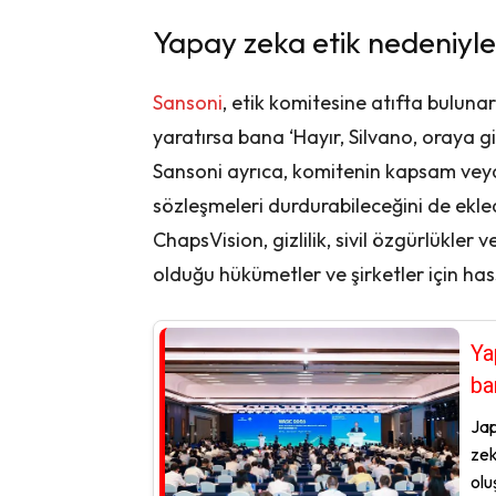
Yapay zeka etik nedeniyle 
Sansoni
, etik komitesine atıfta buluna
yaratırsa bana ‘Hayır, Silvano, oraya gi
Sansoni ayrıca, komitenin kapsam veya
sözleşmeleri durdurabileceğini de ekl
ChapsVision, gizlilik, sivil özgürlükler 
olduğu hükümetler ve şirketler için hass
Ya
ba
Jap
zek
olu