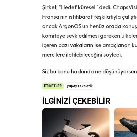
Şirket, “Hedef küresel” dedi. ChapsVis
Fransa’nın istihbarat teşkilatıyla çalışt
ancak ArgonOS’un henüz orada konuşland
komiteye sevk edilmesi gereken ülkelerin
içeren bazı vakaların ise amaçlanan k
mercilere iletilebileceğini söyledi.
Siz bu konu hakkında ne düşünüyorsunu
ETİKETLER
yapay zeka etik