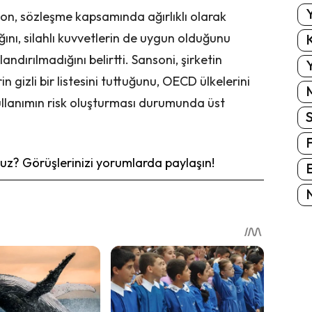
Y
ion, sözleşme kapsamında ağırlıklı olarak
ığını, silahlı kuvvetlerin de uygun olduğunu
K
ırılmadığını belirtti. Sansoni, şirketin
Y
 gizli bir listesini tuttuğunu, OECD ülkelerini
ullanımın risk oluşturması durumunda üst
z? Görüşlerinizi yorumlarda paylaşın!
E
N