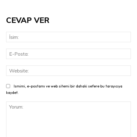
CEVAP VER
İsi
E-
Pos
Web
Ismimi, e-postamı ve web sitemi bir dahaki sefere bu tarayıcıya
kaydet.