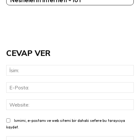
CEVAP VER
İsi
E-
Pos
Web
Ismimi, e-postamı ve web sitemi bir dahaki sefere bu tarayıcıya
kaydet.