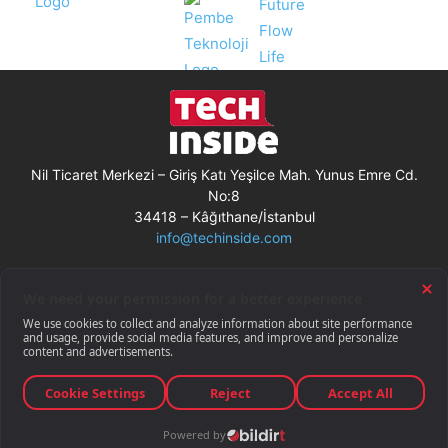
Nil Ticaret Merkezi – Giriş Katı Yeşilce Mah. Yunus Emre Cd.
No:8
34418 – Kâğıthane/İstanbul
info@techinside.com
Künye
Site Kullanım Koşulları
Çerez Kullanımı
Gizlilik Bildirimi
RSS
© Techinside.com, İnternet Medyası
ve Bilişim Muhabirleri Derneği
üyesidir.