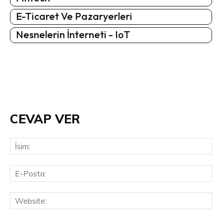
E-Ticaret Ve Pazaryerleri
Nesnelerin İnterneti - IoT
CEVAP VER
İsi
E-
Pos
Web