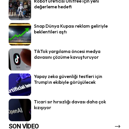
Robot üreticisi Unitree için yeni
değerleme hedefi
Snap Dünya Kupası reklam geliriyle
beklentileri aştı
TikTok yargılama öncesi medya
davasını çözüme kavuşturuyor
Yapay zeka güvenliği testleri için
Trump’ın ekibiyle görüşülecek
Ticari sır hırsızlığı davası daha çok
kızışıyor
SON VİDEO