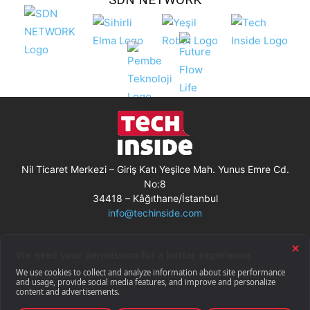
Nil Ticaret Merkezi – Giriş Katı Yeşilce Mah. Yunus Emre Cd.
No:8
34418 – Kâğıthane/İstanbul
info@techinside.com
Künye
Site Kullanım Koşulları
Çerez Kullanımı
Gizlilik Bildirimi
RSS